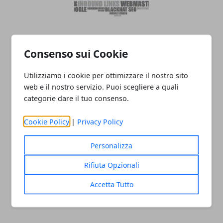
SEO on-site: cos'è e come può migliorare
Consenso sui Cookie
la visibilità di un sito
Utilizziamo i cookie per ottimizzare il nostro sito
web e il nostro servizio. Puoi scegliere a quali
categorie dare il tuo consenso.
Cookie Policy
|
Privacy Policy
Personalizza
Rifiuta Opzionali
Il monopattino elettrico: un gioco per
adulti
Accetta Tutto