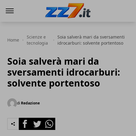
zz7 Curiosità, news ed informazioni
Scienze e
Soia salverà mari da sversamenti
Home
tecnologia
idrocarburi: solvente portentoso
Soia salverà mari da
sversamenti idrocarburi:
solvente portentoso
di
Redazione
Facebook
Twitter
Whatsapp