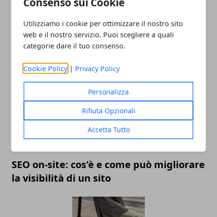
Consenso sui Cookie
Utilizziamo i cookie per ottimizzare il nostro sito
web e il nostro servizio. Puoi scegliere a quali
Come aprire un blog: consigli per
categorie dare il tuo consenso.
scegliere un argomento e monetizzare
Cookie Policy
|
Privacy Policy
Personalizza
Rifiuta Opzionali
Accetta Tutto
SEO on-site: cos'è e come può migliorare
la visibilità di un sito