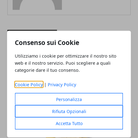
ARTICOLI CORRELATI
Consenso sui Cookie
Utilizziamo i cookie per ottimizzare il nostro sito
web e il nostro servizio. Puoi scegliere a quali
categorie dare il tuo consenso.
Cookie Policy
|
Privacy Policy
Personalizza
I migliori lavori da fare da casa nel 2025
Rifiuta Opzionali
Accetta Tutto