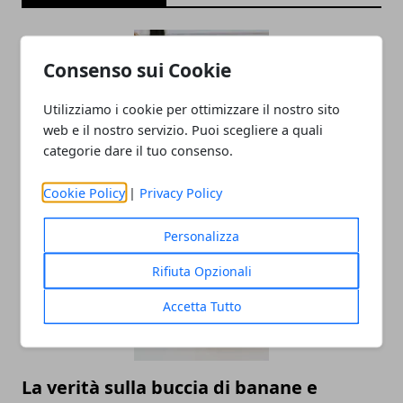
Consenso sui Cookie
Utilizziamo i cookie per ottimizzare il nostro sito
web e il nostro servizio. Puoi scegliere a quali
categorie dare il tuo consenso.
I migliori lavori da fare da casa nel 2025
Cookie Policy
|
Privacy Policy
Personalizza
Rifiuta Opzionali
Accetta Tutto
La verità sulla buccia di banane e