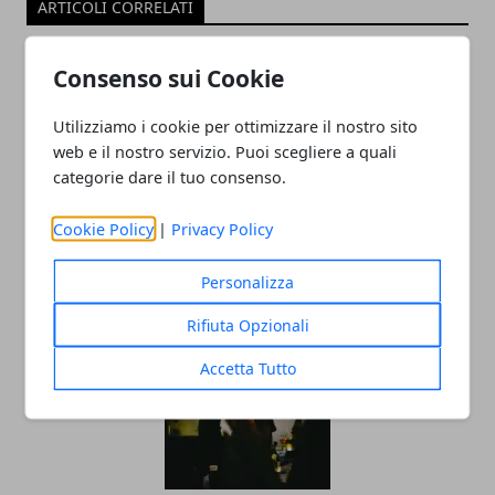
ARTICOLI CORRELATI
Consenso sui Cookie
Utilizziamo i cookie per ottimizzare il nostro sito
web e il nostro servizio. Puoi scegliere a quali
categorie dare il tuo consenso.
Cookie Policy
|
Privacy Policy
Musica e spettacolo: l'arte del booking
cantanti per eventi perfetti
Personalizza
Rifiuta Opzionali
Accetta Tutto