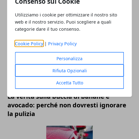
Consenso sui Cookie
Utilizziamo i cookie per ottimizzare il nostro sito
Musica e spettacolo: l'arte del booking
web e il nostro servizio. Puoi scegliere a quali
cantanti per eventi perfetti
categorie dare il tuo consenso.
Cookie Policy
|
Privacy Policy
Personalizza
Rifiuta Opzionali
Accetta Tutto
La verità sulla buccia di banane e
avocado: perché non dovresti ignorare
la pulizia