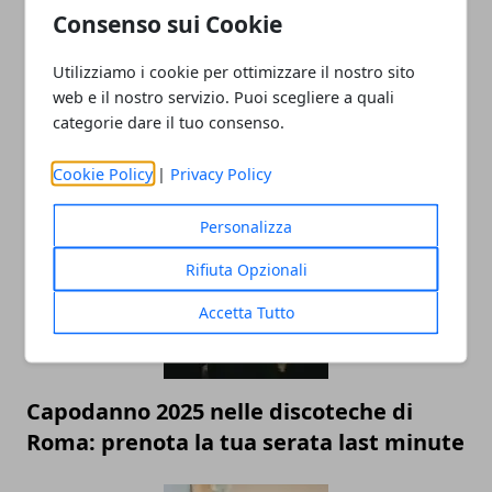
Consenso sui Cookie
Utilizziamo i cookie per ottimizzare il nostro sito
web e il nostro servizio. Puoi scegliere a quali
categorie dare il tuo consenso.
Musica e spettacolo: l'arte del booking
cantanti per eventi perfetti
Cookie Policy
|
Privacy Policy
Personalizza
Rifiuta Opzionali
Accetta Tutto
Capodanno 2025 nelle discoteche di
Roma: prenota la tua serata last minute