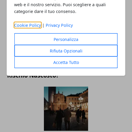
I migliori lavori da fare da casa nel 2025
web e il nostro servizio. Puoi scegliere a quali
categorie dare il tuo consenso.
Cookie Policy
|
Privacy Policy
Personalizza
Rifiuta Opzionali
Accetta Tutto
Vino Rosso e Longevità: Beneficio o
Rischio Nascosto?