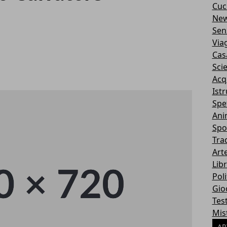
Cuc
Ne
Sen
Via
Cas
Sci
Acq
Ist
Spe
Ani
Spo
Tra
Art
Libr
Poli
Gio
Tes
Mis
AR