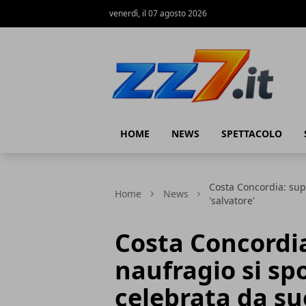
venerdì, il 07 agosto 2026
zz7 Curiosità, news ed informazioni
HOME
NEWS
SPETTACOLO
Costa Concordia: sup
Home
News
'salvatore'
Costa Concordia
naufragio si sp
celebrata da su