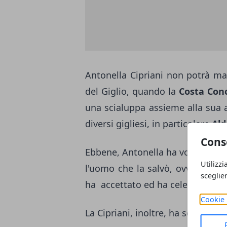
Antonella Cipriani non potrà mai
del Giglio, quando la
Costa Con
una scialuppa assieme alla sua 
diversi gigliesi, in particolare
Ald
Cons
Ebbene, Antonella ha voluto che 
Utilizzi
l'uomo che la salvò, ovvero Bar
sceglie
ha accettato ed ha celebrato le 
Cookie 
La Cipriani, inoltre, ha scelto c