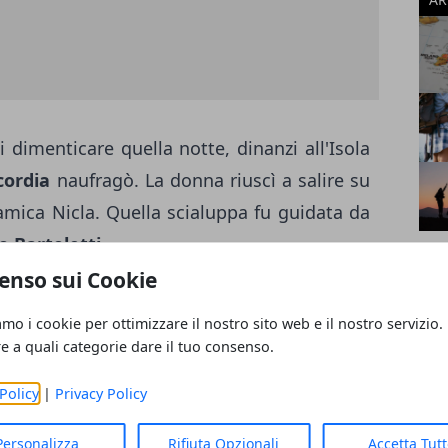
 dimenticare quella notte, dinanzi all'Isola
cordia
naufragò. La donna riuscì a salire su
amica Nicla. Quella scialuppa fu guidata da
o Bartoletti
.
enso sui Cookie
a celebrare il suo matrimonio fosse proprio
amo i cookie per ottimizzare il nostro sito web e il nostro servizio.
toletti. Quest'ultimo, dipendente comunale,
re a quali categorie dare il tuo consenso.
nozze a
Calenzano
, in provincia di Firenze.
Policy
|
Privacy Policy
ome testimone l'amica Nicla. Auguri!
Personalizza
Rifiuta Opzionali
Accetta Tut