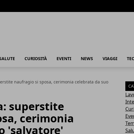
SALUTE
CURIOSITÀ
EVENTI
NEWS
VIAGGI
TE
erstite naufragio si sposa, cerimonia celebrata da suo
CA
Lav
Int
: superstite
Cur
osa, cerimonia
Eve
Tem
o 'salvatore'
Sal