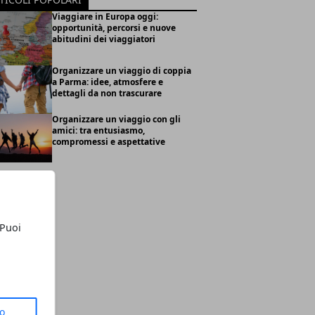
Viaggiare in Europa oggi:
opportunità, percorsi e nuove
abitudini dei viaggiatori
Organizzare un viaggio di coppia
a Parma: idee, atmosfere e
dettagli da non trascurare
Organizzare un viaggio con gli
amici: tra entusiasmo,
compromessi e aspettative
 Puoi
to