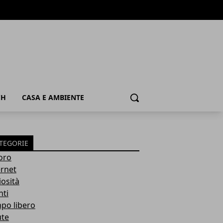
CH
CASA E AMBIENTE
Cerca
TEGORIE
oro
ernet
iosità
nti
po libero
ute