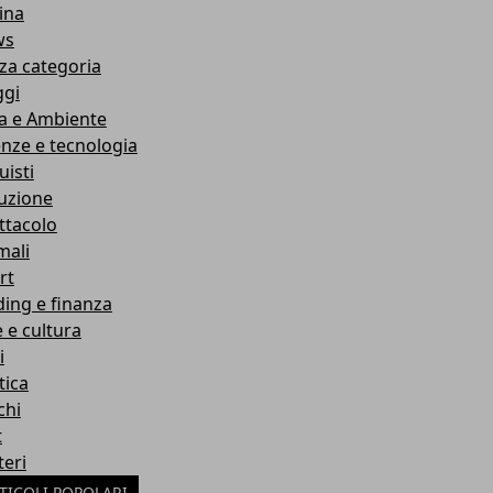
ina
ws
za categoria
ggi
a e Ambiente
enze e tecnologia
uisti
ruzione
ttacolo
mali
rt
ding e finanza
e e cultura
i
tica
chi
t
teri
TICOLI POPOLARI