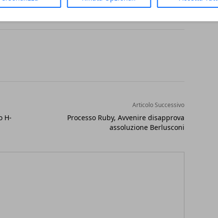
Articolo Successivo
o H-
Processo Ruby, Avvenire disapprova
assoluzione Berlusconi