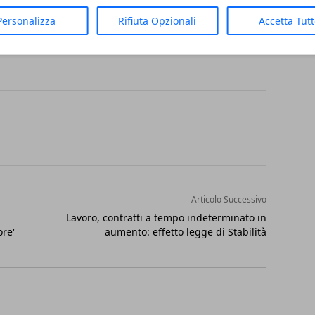
del caso", ha dichiarato Marco Tarquinio,
Personalizza
Rifiuta Opzionali
Accetta Tut
Articolo Successivo
Lavoro, contratti a tempo indeterminato in
ore'
aumento: effetto legge di Stabilità