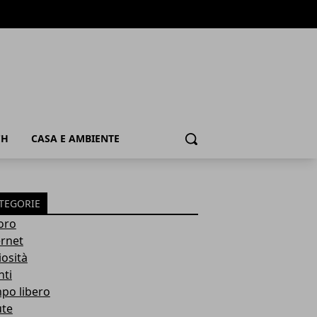
CH
CASA E AMBIENTE
Cerca
TEGORIE
oro
ernet
iosità
nti
po libero
ute