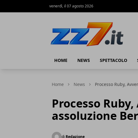
venerdì, il 07 agosto 2026
zz7 Curiosità, news ed informazioni
HOME
NEWS
SPETTACOLO
Home
News
Processo Ruby, Avven
Processo Ruby,
assoluzione Ber
di
Redazione