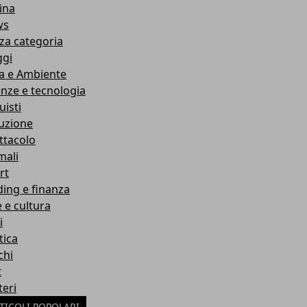
ina
ws
za categoria
ggi
a e Ambiente
enze e tecnologia
uisti
ruzione
ttacolo
mali
rt
ding e finanza
e e cultura
i
tica
chi
t
teri
TICOLI POPOLARI