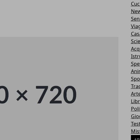
Cuc
Ne
Sen
Via
Cas
Sci
Acq
Ist
Spe
Ani
Spo
Tra
Art
Libr
Poli
Gio
Tes
Mis
AR