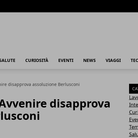
SALUTE
CURIOSITÀ
EVENTI
NEWS
VIAGGI
TE
ire disapprova assoluzione Berlusconi
CA
Lav
 Avvenire disapprova
Int
lusconi
Cur
Eve
Tem
Sal