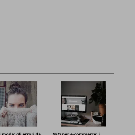
i moda: gli errori da
SEO per e-commerce: i