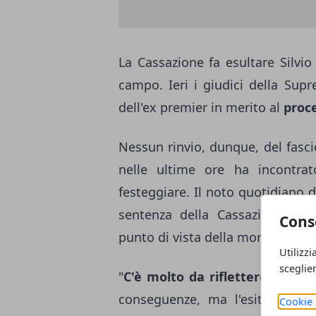
La Cassazione fa esultare Silvio
campo. Ieri i giudici della Sup
dell'ex premier in merito al
proc
Nessun rinvio, dunque, del fasci
nelle ultime ore ha incontrat
festeggiare. Il noto quotidiano 
sentenza della Cassazione e, 
Cons
punto di vista della moralità, n
Utilizzi
sceglie
"
C'è molto da riflettere
su come
conseguenze, ma l'esito penale
Cookie 