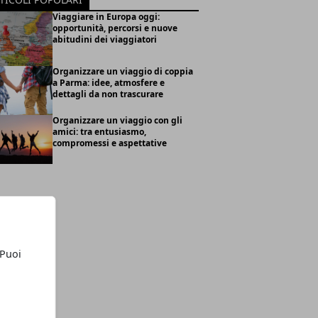
Viaggiare in Europa oggi:
opportunità, percorsi e nuove
abitudini dei viaggiatori
Organizzare un viaggio di coppia
a Parma: idee, atmosfere e
dettagli da non trascurare
Organizzare un viaggio con gli
amici: tra entusiasmo,
compromessi e aspettative
 Puoi