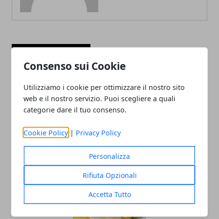
ARTICOLI CORRELATI
Consenso sui Cookie
Utilizziamo i cookie per ottimizzare il nostro sito
web e il nostro servizio. Puoi scegliere a quali
categorie dare il tuo consenso.
Cookie Policy
|
Privacy Policy
Personalizza
I migliori lavori da fare da casa nel 2025
Rifiuta Opzionali
Accetta Tutto