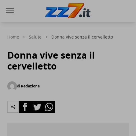
zz7 Curiosità, news ed informazioni
Home
Salute
Donna vive senza il cervelletto
Donna vive senza il
cervelletto
di
Redazione
Facebook
Twitter
Whatsapp