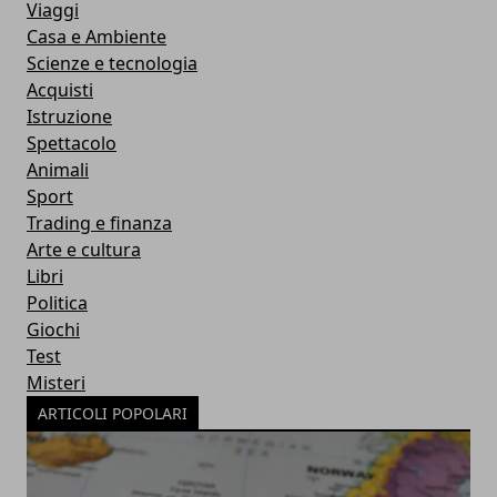
Viaggi
Casa e Ambiente
Scienze e tecnologia
Acquisti
Istruzione
Spettacolo
Animali
Sport
Trading e finanza
Arte e cultura
Libri
Politica
Giochi
Test
Misteri
ARTICOLI POPOLARI