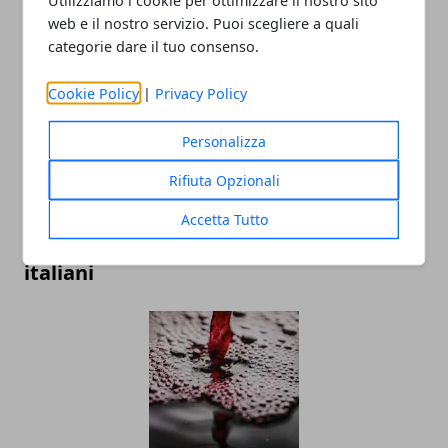
web e il nostro servizio. Puoi scegliere a quali
I migliori lavori da fare da casa nel 2025
categorie dare il tuo consenso.
Cookie Policy
|
Privacy Policy
Personalizza
Rifiuta Opzionali
Accetta Tutto
Come trascorrono il tempo libero gli
italiani