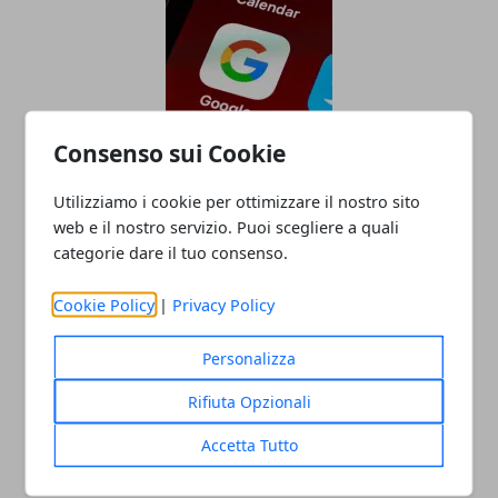
Consenso sui Cookie
Come fare pubblicità su Google, alcuni
Utilizziamo i cookie per ottimizzare il nostro sito
consigli pratici
web e il nostro servizio. Puoi scegliere a quali
categorie dare il tuo consenso.
Cookie Policy
|
Privacy Policy
Personalizza
Rifiuta Opzionali
Accetta Tutto
Perché affidarsi a Register.it per creare
il tuo sito