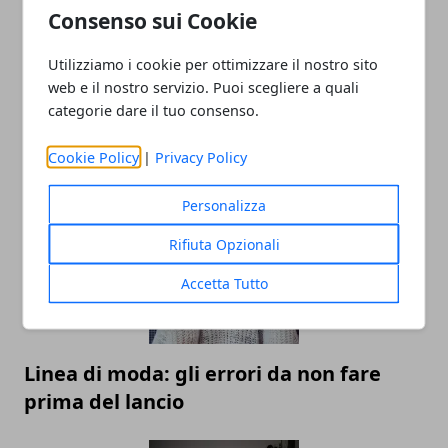
Consenso sui Cookie
Utilizziamo i cookie per ottimizzare il nostro sito
web e il nostro servizio. Puoi scegliere a quali
categorie dare il tuo consenso.
Economia della condivisione: ripensare
il concetto di proprietà dei veicoli
Cookie Policy
|
Privacy Policy
Personalizza
Rifiuta Opzionali
Accetta Tutto
Linea di moda: gli errori da non fare
prima del lancio