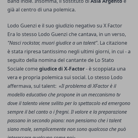
band indie. Insomma, il sostituto di
Asia Argento
è
già al centro di una polemica.
Lodo Guenzi e il suo giudizio negativo su X Factor
Era lo stesso Lodo Guenzi che cantava, in un verso,
"Nasci rockstar, muori giudice a un talent"
. La citazione
è stata ripresa tantissimo negli ultimi giorni, in cui - a
seguito della nomina del cantante de Lo Stato
Sociale come
giudice di X-Factor
- è scoppiata una
vera e propria polemica sui social. Lo stesso Lodo
affermava, sul talent:
«Il problema di XFactor è il
modello educativo che propone in un meccanismo tv
dove il talento viene svilito per lo spettacolo ed emergono
sempre il bel canto o i fregni. Il valore e la preparazione
passano in secondo piano: non pensiamo che i talent
siano male, semplicemente non sono qualcosa che può
interessare qualcuno come noi».