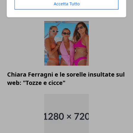
Le serie TV più famose da vedere su
Accetta Tutto
Netflix
Chiara Ferragni e le sorelle insultate sul
web: "Tozze e cicce"