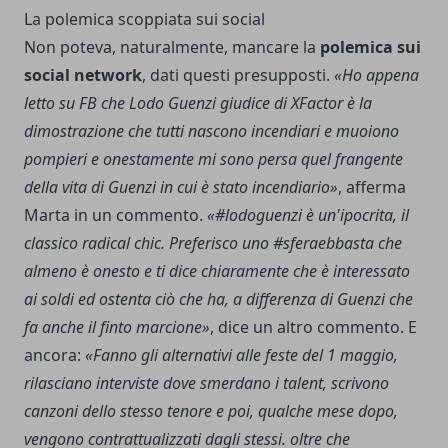
La polemica scoppiata sui social
Non poteva, naturalmente, mancare la
polemica sui
social network
, dati questi presupposti.
«Ho appena
letto su FB che Lodo Guenzi giudice di XFactor è la
dimostrazione che tutti nascono incendiari e muoiono
pompieri e onestamente mi sono persa quel frangente
della vita di Guenzi in cui è stato incendiario»
, afferma
Marta in un commento.
«#lodoguenzi è un'ipocrita, il
classico radical chic. Preferisco uno #sferaebbasta che
almeno è onesto e ti dice chiaramente che è interessato
ai soldi ed ostenta ciò che ha, a differenza di Guenzi che
fa anche il finto marcione»
, dice un altro commento. E
ancora:
«Fanno gli alternativi alle feste del 1 maggio,
rilasciano interviste dove smerdano i talent, scrivono
canzoni dello stesso tenore e poi, qualche mese dopo,
vengono contrattualizzati dagli stessi. oltre che