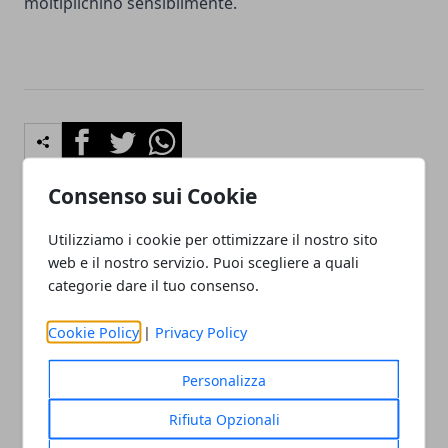
moltiplichino sensibilmente.
Facebook
Twitter
Whatsapp
Consenso sui Cookie
Utilizziamo i cookie per ottimizzare il nostro sito
Articolo Precedente
Articolo Successivo
web e il nostro servizio. Puoi scegliere a quali
Luke Perry di Beverly Hills
Chi era Germano Mosconi,
categorie dare il tuo consenso.
90210 ricoverato d'urgenza
vita, scherzi telefonici e
in ospedale, ictus per
frasi celebri del giornalista
Dylan
Cookie Policy
|
Privacy Policy
Personalizza
Rifiuta Opzionali