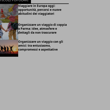
Viaggiare in Europa oggi:
opportunità, percorsi e nuove
abitudini dei viaggiatori
Organizzare un viaggio di coppia
a Parma: idee, atmosfere e
dettagli da non trascurare
Organizzare un viaggio con gli
amici: tra entusiasmo,
compromessi e aspettative