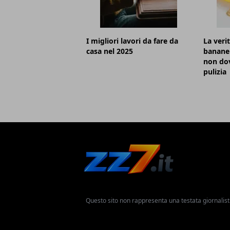
I migliori lavori da fare da
La verit
casa nel 2025
banane
non dov
pulizia
Questo sito non rappresenta una testata giornalist