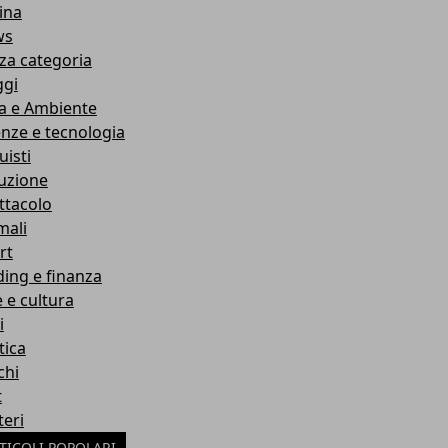
ina
ws
za categoria
ggi
a e Ambiente
enze e tecnologia
uisti
ruzione
ttacolo
mali
rt
ding e finanza
e e cultura
i
tica
chi
t
teri
TICOLI POPOLARI