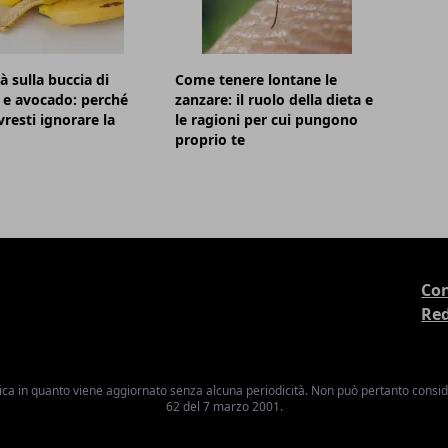
à sulla buccia di
Come tenere lontane le
 e avocado: perché
zanzare: il ruolo della dieta e
resti ignorare la
le ragioni per cui pungono
proprio te
Con
Re
ica in quanto viene aggiornato senza alcuna periodicità. Non può pertanto consider
62 del 7 marzo 2001.