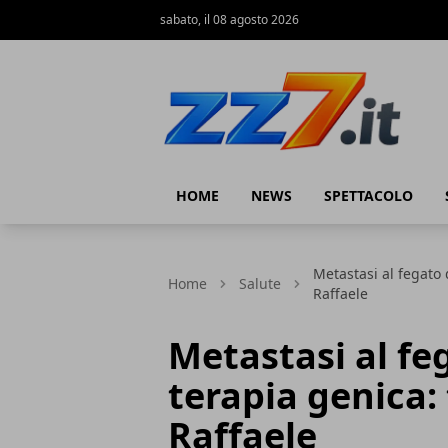
sabato, il 08 agosto 2026
zz7 Curiosità, news ed informazioni
HOME
NEWS
SPETTACOLO
Metastasi al fegato 
Home
Salute
Raffaele
Metastasi al fe
terapia genica:
Raffaele