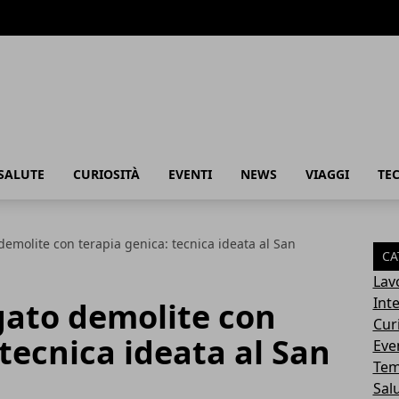
SALUTE
CURIOSITÀ
EVENTI
NEWS
VIAGGI
TE
demolite con terapia genica: tecnica ideata al San
CA
Lav
Int
gato demolite con
Cur
 tecnica ideata al San
Eve
Tem
Sal