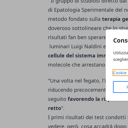
Il gruppo di studiosi diretto dal 
di Epatologia Sperimentale del 
metodo fondato sulla
terapia g
doveroso sottolineare che lo stu
risultati fan ben sperare. La tecn
Cons
luminari Luigi Naldini e Luca Gu
Utilizzi
cellule del sistema immunitari
sceglie
molecole che arrestano lo svilup
Cookie 
"Una volta nel fegato, l'interfer
riducendo precocemente la cresci
seguito
favorendo la risposta i
retto
".
I primi risultati dei test condott
vedere, però, cosa accadrà dopo 