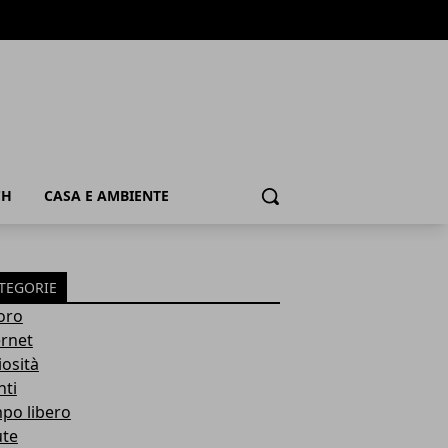
CH
CASA E AMBIENTE
Cerca
TEGORIE
oro
ernet
iosità
nti
po libero
ute