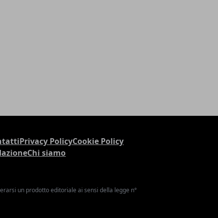
tatti
Privacy Policy
Cookie Policy
dazione
Chi siamo
arsi un prodotto editoriale ai sensi della legge n°