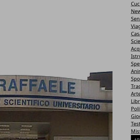
Cuc
Ne
Sen
Via
Cas
Sci
Acq
Ist
Spe
Ani
Spo
Tra
Art
Libr
Poli
Gio
Tes
Mis
AR