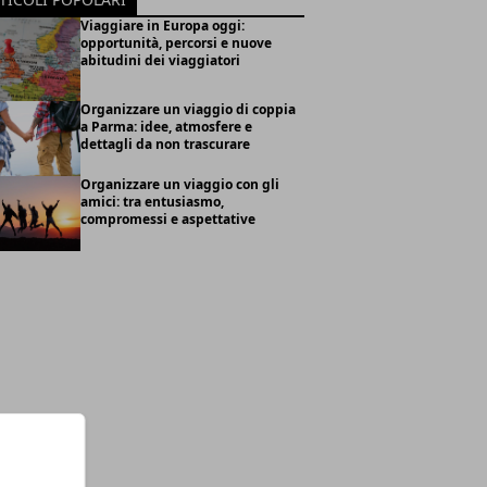
Viaggiare in Europa oggi:
opportunità, percorsi e nuove
abitudini dei viaggiatori
Organizzare un viaggio di coppia
a Parma: idee, atmosfere e
dettagli da non trascurare
Organizzare un viaggio con gli
amici: tra entusiasmo,
compromessi e aspettative