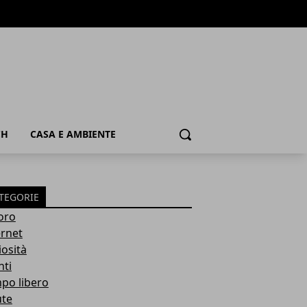
CH
CASA E AMBIENTE
Cerca
TEGORIE
oro
ernet
iosità
nti
po libero
ute