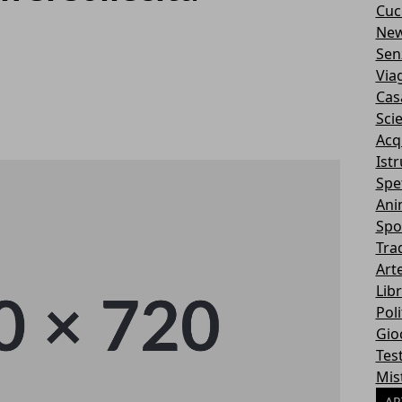
Cuc
Ne
Sen
Via
Cas
Sci
Acq
Ist
Spe
Ani
Spo
Tra
Art
Libr
Poli
Gio
Tes
Mis
AR