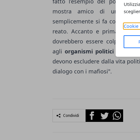
fatto l’esempio del politico ch
Utilizzi
mostra amico di un mafios
sceglie
semplicemente si fa con lui pa
Cookie 
reato. Accanto e prima della r
dovrebbero essere colpiti dalla
agli
organismi politici
che senza
devono escludere dalla vita poli
dialogo con i mafiosi".
Facebook
Twitter
Whatsapp
Condividi