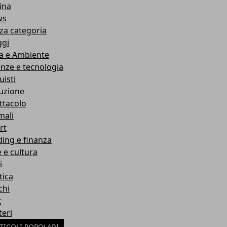
ina
ws
za categoria
ggi
a e Ambiente
enze e tecnologia
uisti
ruzione
ttacolo
mali
rt
ding e finanza
e e cultura
i
tica
chi
t
teri
TICOLI POPOLARI