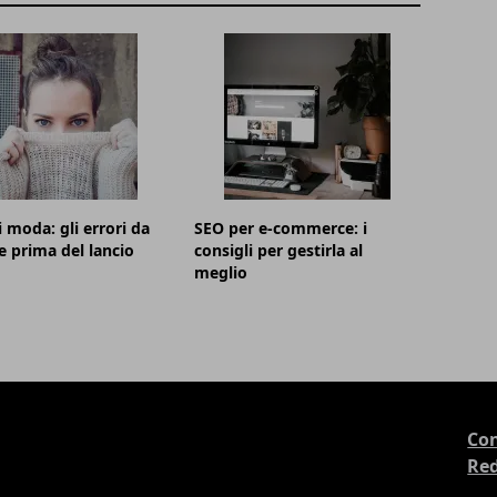
i moda: gli errori da
SEO per e-commerce: i
e prima del lancio
consigli per gestirla al
meglio
Con
Re