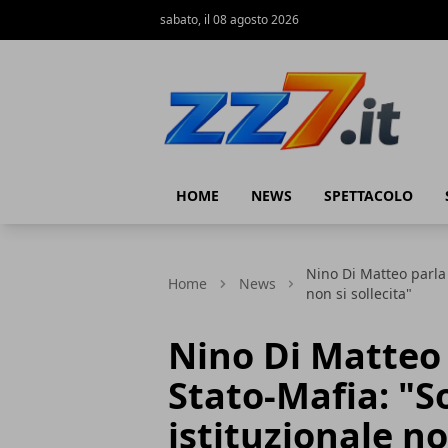
sabato, il 08 agosto 2026
zz7 Curiosità, news ed informazioni
HOME
NEWS
SPETTACOLO
Nino Di Matteo parla d
Home
News
non si sollecita"
Nino Di Matteo 
Stato-Mafia: "S
istituzionale no