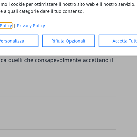
e consapevolmente, in fase elettorale, si
amo i cookie per ottimizzare il nostro sito web e il nostro servizio.
o per l’acquisizione del consenso e
re a quali categorie dare il tuo consenso.
sseggiata, di certo non ha commesso alcun
Policy
|
Privacy Policy
esponsabilità penale certi comportamenti
 responsabilità politica e questo compete
Personalizza
Rifiuta Opzionali
Accetta Tut
 aspettare l’intervento della magistratura
tica quelli che consapevolmente accettano il