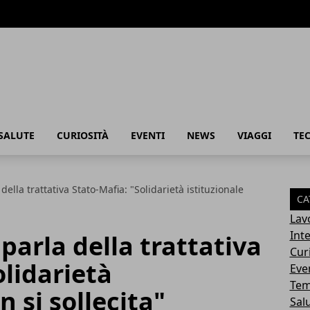
SALUTE
CURIOSITÀ
EVENTI
NEWS
VIAGGI
TE
ella trattativa Stato-Mafia: "Solidarietà istituzionale
CA
Lav
Int
parla della trattativa
Cur
olidarietà
Eve
Tem
n si sollecita"
Sal