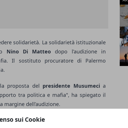
re solidarietà. La solidarietà istituzionale
tto
Nino Di Matteo
dopo l’audizione in
ia. Il sostituto procuratore di Palermo
ia.
lla proposta del
presidente Musumeci
a
pporto tra politica e mafia", ha spiegato il
a margine dell’audizione.
enso sui Cookie
litico mafioso
, Di Matteo ha asserito: "Ho