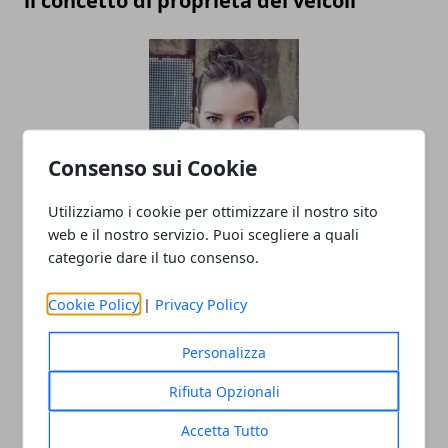
il concetto di proprietà dei veicoli
Consenso sui Cookie
Utilizziamo i cookie per ottimizzare il nostro sito
Linea di moda: gli errori da non fare
web e il nostro servizio. Puoi scegliere a quali
prima del lancio
categorie dare il tuo consenso.
Cookie Policy
|
Privacy Policy
Personalizza
Rifiuta Opzionali
Accetta Tutto