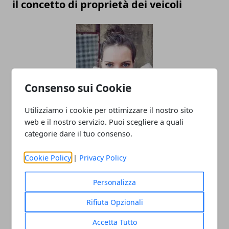
il concetto di proprietà dei veicoli
Consenso sui Cookie
Utilizziamo i cookie per ottimizzare il nostro sito
Linea di moda: gli errori da non fare
web e il nostro servizio. Puoi scegliere a quali
prima del lancio
categorie dare il tuo consenso.
Cookie Policy
|
Privacy Policy
Personalizza
Rifiuta Opzionali
Accetta Tutto