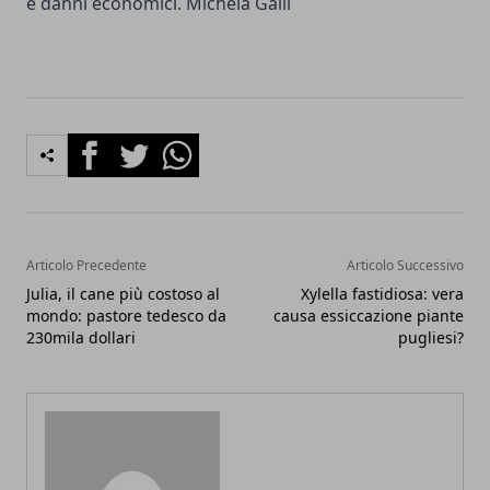
e danni economici. Michela Galli
Facebook
Twitter
Whatsapp
Articolo Precedente
Articolo Successivo
Julia, il cane più costoso al
Xylella fastidiosa: vera
mondo: pastore tedesco da
causa essiccazione piante
230mila dollari
pugliesi?