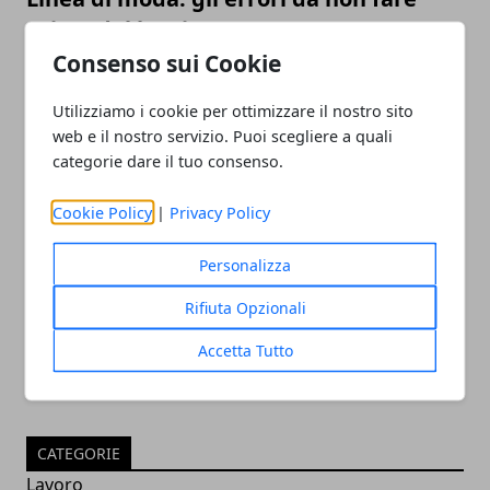
prima del lancio
Consenso sui Cookie
Utilizziamo i cookie per ottimizzare il nostro sito
web e il nostro servizio. Puoi scegliere a quali
categorie dare il tuo consenso.
Cookie Policy
|
Privacy Policy
SEO per e-commerce: i consigli per
Personalizza
gestirla al meglio
Rifiuta Opzionali
Accetta Tutto
CATEGORIE
Lavoro