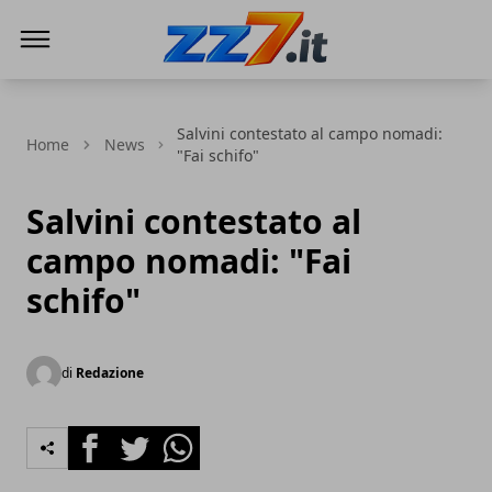
zz7 Curiosità, news ed informazioni
Salvini contestato al campo nomadi:
Home
News
"Fai schifo"
Salvini contestato al
campo nomadi: "Fai
schifo"
di
Redazione
Facebook
Twitter
Whatsapp