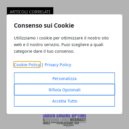
ARTICOLI CORRELATI
Consenso sui Cookie
Utilizziamo i cookie per ottimizzare il nostro sito
web e il nostro servizio. Puoi scegliere a quali
categorie dare il tuo consenso.
Cookie Policy
|
Privacy Policy
Come aprire un blog: consigli per
Personalizza
scegliere un argomento e monetizzare
Rifiuta Opzionali
Accetta Tutto