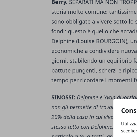
Berry.
SEPARATI MA NON TROPPO r
storia molto comune: tantissime 
sono obbligate a vivere sotto lo
fondi: questo è quello che accad
Delphine (Louise BOURGOIN), una
economiche a condividere nuovamen
giorni, stabilendo un equilibrio
battute pungenti, scherzi e ripic
tempo per ricordare i momenti fe
SINOSSI:
Delphine e Yvan divorzia
non gli permette di trovare una casa
Cons
20% della casa in cui vive ancora la
Utilizzi
stesso tetto con Delphine, in quel 2
sceglie
particolare (e, a tratti, assurda) c