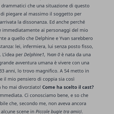
drammatici che una situazione di questo
 di piegare al massimo il soggetto per
arrivata la dissonanza. Ed anche perché
re immediatamente ai personaggi del mio
nte a quello che Delphine e Yvan sarebbero
tanza: lei, infermiera, lui senza posto fisso,
. L’idea per
Delphine1, Yvan 0
è nata da una
ma grande avventura umana è vivere con una
33 anni, lo trovo magnifico. A 54 metto in
e il mio pensiero di coppia sia così
 ho mai divorziato!
Come ha scelto il cast?
a immediata. Ci conosciamo bene, e so che
bile che, secondo me, non aveva ancora
 alcune scene in
Piccole bugie tra amici
.