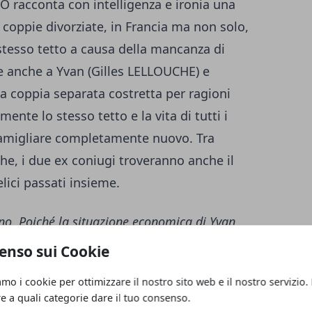
acconta con intelligenza e ironia una
coppie divorziate, in Francia ma non solo,
 stesso tetto a causa della mancanza di
e anche a Yvan (Gilles LELLOUCHE) e
 coppia separata costretta per ragioni
te lo stesso tetto e la vita di tutti i
 famigliare completamente nuovo. Tra
che, i due ex coniugi troveranno anche il
lici passati insieme.
no. Poiché la situazione economica di Yvan
, si ricorda che, in realtà, è detentore del
enso sui Cookie
 ex-moglie. Torna, allora, a vivere sotto lo
amo i cookie per ottimizzare il nostro sito web e il nostro servizio.
0% che gli spetta: sarà in questa situazione
re a quali categorie dare il tuo consenso.
he i due ex-coniugi si renderanno conto della