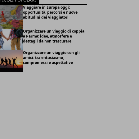
Viaggiare in Europa oggi:
opportunità, percorsi e nuove
abitudini dei viaggiatori
Organizzare un viaggio di coppia
a Parma: idee, atmosfere e
dettagli da non trascurare
Organizzare un viaggio con gli
amici: tra entusiasmo,
compromessi e aspettative