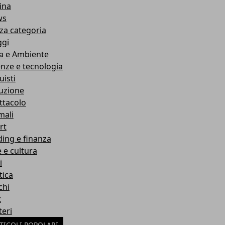
ina
ws
za categoria
ggi
a e Ambiente
enze e tecnologia
uisti
ruzione
ttacolo
mali
rt
ding e finanza
e e cultura
i
tica
chi
t
teri
TICOLI POPOLARI