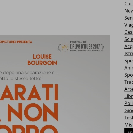
Cuc
Ne
Sen
Via
Cas
Sci
Acq
Ist
Spe
Ani
Spo
Tra
Art
Libr
Poli
Gio
Tes
Mis
AR