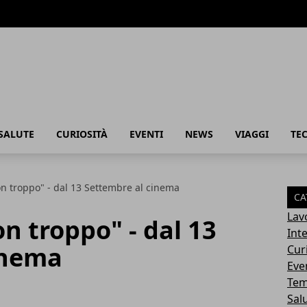
SALUTE
CURIOSITÀ
EVENTI
NEWS
VIAGGI
TE
n troppo" - dal 13 Settembre al cinema
CA
Lav
n troppo" - dal 13
Int
inema
Cur
Eve
Tem
Sal