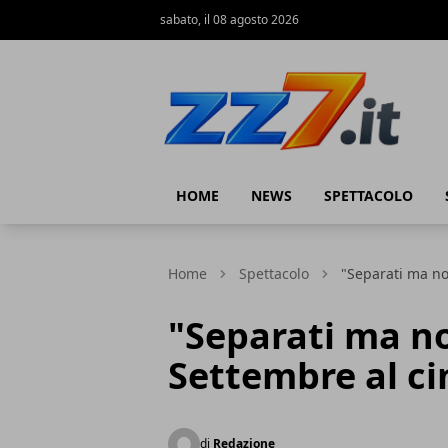
sabato, il 08 agosto 2026
zz7 Curiosità, news ed informazioni
HOME
NEWS
SPETTACOLO
Home
Spettacolo
"Separati ma no
"Separati ma no
Settembre al c
di
Redazione