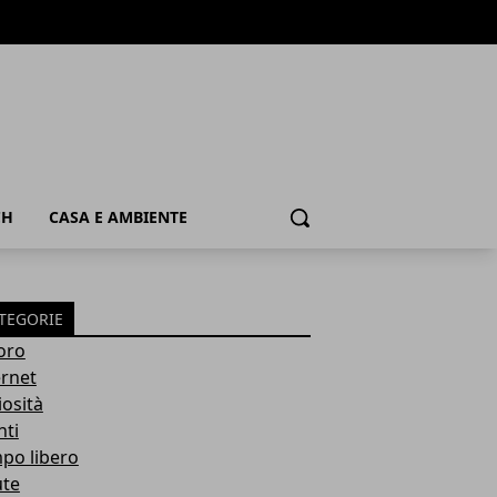
CH
CASA E AMBIENTE
Cerca
TEGORIE
oro
ernet
iosità
nti
po libero
ute