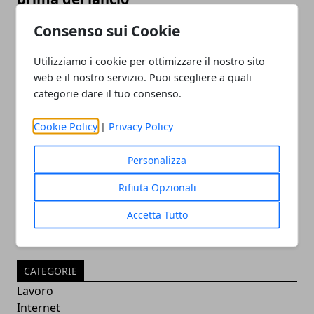
Consenso sui Cookie
Utilizziamo i cookie per ottimizzare il nostro sito
web e il nostro servizio. Puoi scegliere a quali
categorie dare il tuo consenso.
Cookie Policy
|
Privacy Policy
SEO per e-commerce: i consigli per
Personalizza
gestirla al meglio
Rifiuta Opzionali
Accetta Tutto
CATEGORIE
Lavoro
Internet