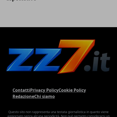
Contatti
Privacy Policy
Cookie Policy
Redazione
Chi siamo
Questo sito non rappresenta una testata giornalistica in quanto viene
aggiornato senza alcuna periodicità. Non può pertanto considerarsi un