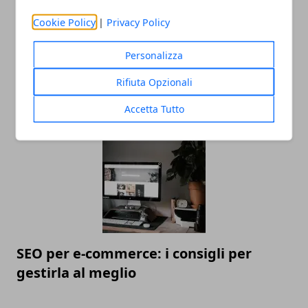
Cookie Policy
|
Privacy Policy
Personalizza
Linea di moda: gli errori da non fare
Rifiuta Opzionali
prima del lancio
Accetta Tutto
SEO per e-commerce: i consigli per
gestirla al meglio