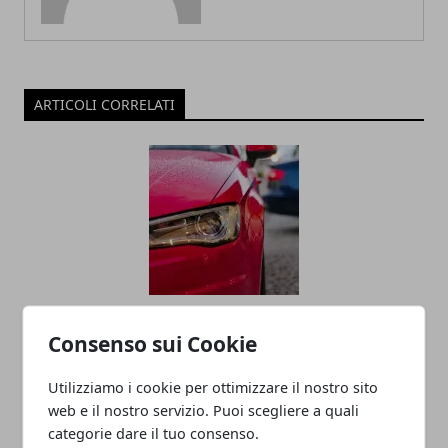
ARTICOLI CORRELATI
Economia della condivisione: ripensare
Consenso sui Cookie
il concetto di proprietà dei veicoli
Utilizziamo i cookie per ottimizzare il nostro sito
web e il nostro servizio. Puoi scegliere a quali
categorie dare il tuo consenso.