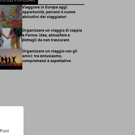
Viaggiare in Europa oggi:
opportunità, percorsi e nuove
abitudini dei viaggiatori
Organizzare un viaggio di coppia
a Parma: idee, atmosfere e
dettagli da non trascurare
Organizzare un viaggio con gli
amici: tra entusiasmo,
compromessi e aspettative
 Puoi