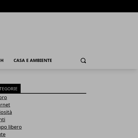
CH
CASA E AMBIENTE
Cerca
TEGORIE
oro
ernet
iosità
nti
po libero
ute