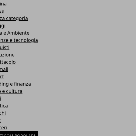
ina
ws
za categoria
ggi
a e Ambiente
enze e tecnologia
uisti
ruzione
ttacolo
mali
rt
ding e finanza
e e cultura
i
tica
chi
t
teri
TICOLI POPOLARI