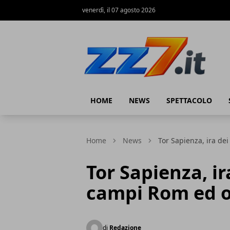
venerdì, il 07 agosto 2026
zz7 Curiosità, news ed informazioni
HOME
NEWS
SPETTACOLO
Home
News
Tor Sapienza, ira de
Tor Sapienza, ir
campi Rom ed o
di
Redazione