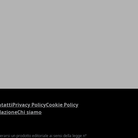
tatti
Privacy Policy
Cookie Policy
dazione
Chi siamo
arsi un prodotto editoriale ai sensi della legge n°