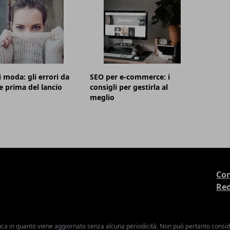
i moda: gli errori da
SEO per e-commerce: i
e prima del lancio
consigli per gestirla al
meglio
Con
Re
ica in quanto viene aggiornato senza alcuna periodicità. Non può pertanto consider