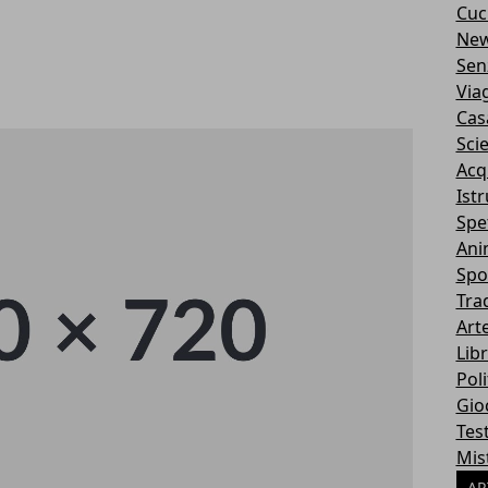
Cuc
Ne
Sen
Via
Cas
Sci
Acq
Ist
Spe
Ani
Spo
Tra
Art
Libr
Poli
Gio
Tes
Mis
AR