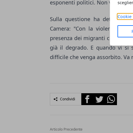
esponenti politici. Non vogliamo 
sceglie
Cookie 
Sulla questione ha detto la s
Camera: "Con la violenza non 
presenza dei migranti che siamo 
già il degrado. E quando vi si
difficile che venga assorbito. Va ri
Facebook
Twitter
Whatsapp
Condividi
Articolo Precedente