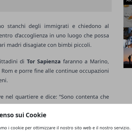
no stanchi degli immigrati e chiedono al
centro d’accoglienza in uno luogo che possa
ri madri disagiate con bimbi piccoli.
ittadini di
Tor Sapienza
faranno a Marino,
 Rom e porre fine alle continue occupazioni
eni.
ve nel quartiere e dice: "Sono contenta che
Non è
razzista
, ha reagito all’assenza dello
enso sui Cookie
a tirare sassi ma che dovevano fare?". Gli
sono esausti e dicono: "Noi non vogliamo
amo i cookie per ottimizzare il nostro sito web e il nostro servizio.