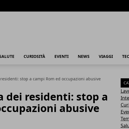
SALUTE
CURIOSITÀ
EVENTI
NEWS
VIAGGI
TE
i residenti: stop a campi Rom ed occupazioni abusive
CA
Lav
a dei residenti: stop a
Int
ccupazioni abusive
Cur
Eve
Tem
Sal