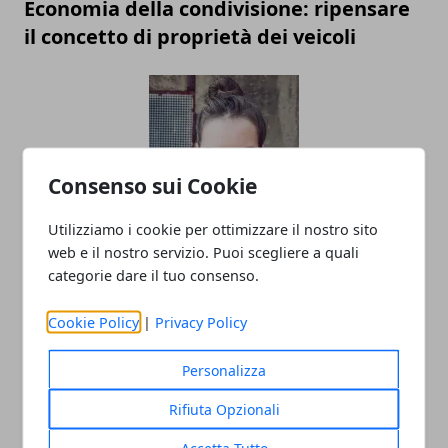
Economia della condivisione: ripensare
il concetto di proprietà dei veicoli
Consenso sui Cookie
Utilizziamo i cookie per ottimizzare il nostro sito
Linea di moda: gli errori da non fare
web e il nostro servizio. Puoi scegliere a quali
categorie dare il tuo consenso.
prima del lancio
Cookie Policy
|
Privacy Policy
Personalizza
Rifiuta Opzionali
Accetta Tutto