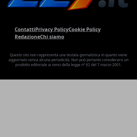
Contatti
Privacy Policy
Cookie Policy
Redazione
Chi siamo
Questo sito non rappresenta una testata giornalistica in quanto viene
aggiornato senza alcuna periodicità. Non può pertanto considerarsi un
prodotto editoriale ai sensi della legge n° 62 del 7 marzo 2001.