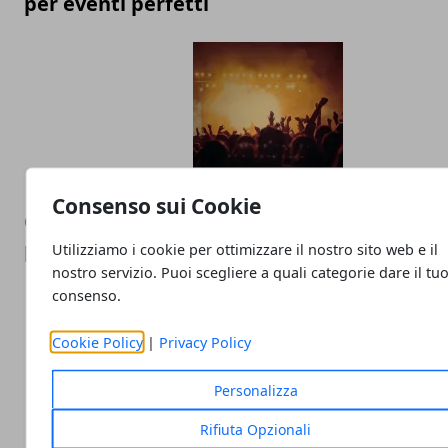
per eventi perfetti
Consenso sui Cookie
Come e perché affidarsi ad agenzie esperte
propri allestimenti
Utilizziamo i cookie per ottimizzare il nostro sito web e il
nostro servizio. Puoi scegliere a quali categorie dare il tu
consenso.
Cookie Policy
|
Privacy Policy
Personalizza
Rifiuta Opzionali