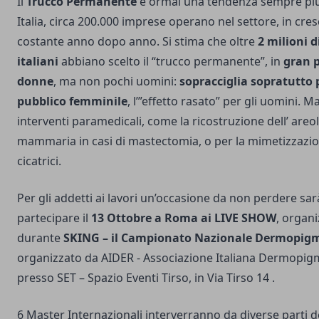
Il
Trucco Permanente
è ormai una tendenza sempre più 
Italia, circa 200.000 imprese operano nel settore, in cres
costante anno dopo anno. Si stima che oltre
2 milioni d
italiani
abbiano scelto il “trucco permanente”, in
gran 
donne
, ma non pochi uomini:
sopracciglia sopratutto p
pubblico femminile
, l’”effetto rasato” per gli uomini. 
interventi paramedicali, come la ricostruzione dell’ areo
mammaria in casi di mastectomia, o per la mimetizzazio
cicatrici.
Per gli addetti ai lavori un’occasione da non perdere sar
partecipare il
13 Ottobre a Roma ai LIVE SHOW
, organi
durante
SKING – il Campionato Nazionale Dermopigm
organizzato da AIDER - Associazione Italiana Dermopigm
presso SET – Spazio Eventi Tirso, in Via Tirso 14 .
6 Master Internazionali interverranno da diverse parti d