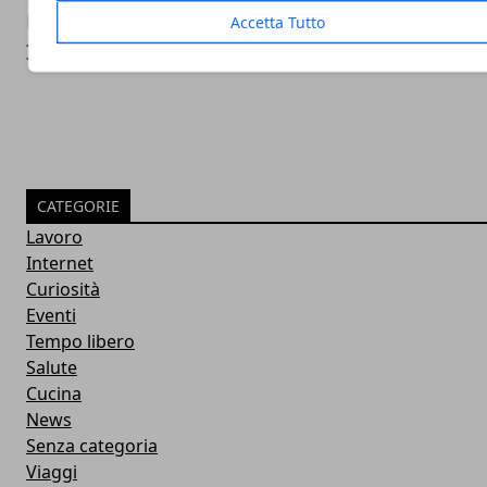
Matrimoni: i trend più recenti nei matrimo
Accetta Tutto
Italia
CATEGORIE
Lavoro
Internet
Curiosità
Eventi
Tempo libero
Salute
Cucina
News
Senza categoria
Viaggi