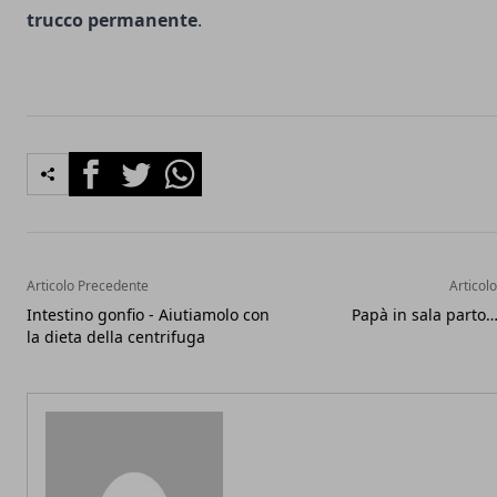
trucco permanente
.
Facebook
Twitter
Whatsapp
Articolo Precedente
Articol
Intestino gonfio - Aiutiamolo con
Papà in sala parto…
la dieta della centrifuga