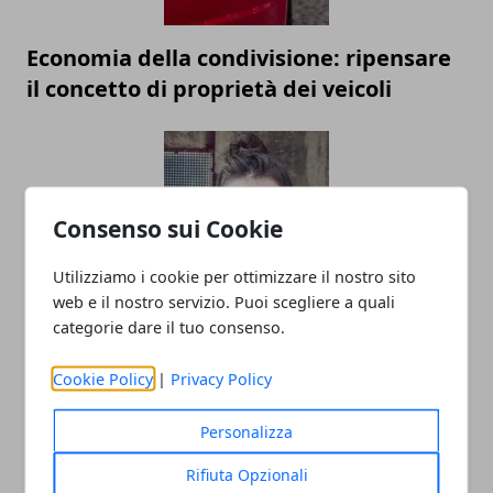
Economia della condivisione: ripensare
il concetto di proprietà dei veicoli
Consenso sui Cookie
Utilizziamo i cookie per ottimizzare il nostro sito
web e il nostro servizio. Puoi scegliere a quali
Linea di moda: gli errori da non fare
categorie dare il tuo consenso.
prima del lancio
Cookie Policy
|
Privacy Policy
Personalizza
Rifiuta Opzionali