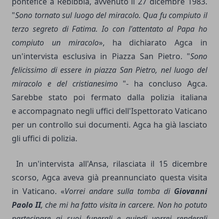
pontefice a Rebibbia, avvenuto il 27 dicembre 1983.
"
Sono tornato sul luogo del miracolo. Qua fu compiuto il
terzo segreto di Fatima. Io con l'attentato al Papa ho
compiuto un miracolo
», ha dichiarato Agca in
un'intervista esclusiva in Piazza San Pietro. "
Sono
felicissimo di essere in piazza San Pietro, nel luogo del
miracolo e del cristianesimo
"- ha concluso Agca.
Sarebbe stato poi fermato dalla polizia italiana
e accompagnato negli uffici dell'Ispettorato Vaticano
per un controllo sui documenti. Agca ha già lasciato
gli uffici di polizia.
In un'intervista all'Ansa, rilasciata il 15 dicembre
scorso, Agca aveva già preannunciato questa visita
in Vaticano. «
Vorrei andare sulla tomba di
Giovanni
Paolo II
, che mi ha fatto visita in carcere. Non ho potuto
partecipare ai suoi funerali e quindi vorrei rendergli