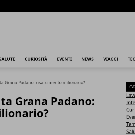
SALUTE
CURIOSITÀ
EVENTI
NEWS
VIAGGI
TE
ita Grana Padano: risarcimento milionario?
CA
Lav
ita Grana Padano:
Int
lionario?
Cur
Eve
Tem
Sal