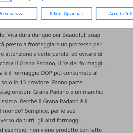
ento milionario alla produzione di
Personalizza
Rifiuta Opzionali
Accetta Tut
a soap è vista da milioni di telespettatori in
na Padano è il prodotto italiano DOP più
. Vita dura dunque per Beautiful, soap
rà presto a fronteggiare un processo per
e attenzione a certe parole, ed evitare di
 come il Grana Padano, il 're dei formaggi'.
na è il formaggio DOP più consumato al
olo in 13 province. Fanno parte
6 stagionatori. Grana Padano è un marchio
issimo. Perché il Grana Padano è il
 mondo? Semplice, per le sue
verso da tutti gli altri formaggi.
 ad esempio, non viene prodotto con latte