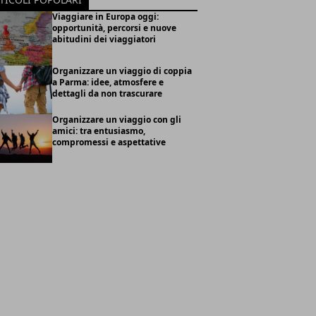
Viaggiare in Europa oggi:
opportunità, percorsi e nuove
abitudini dei viaggiatori
Organizzare un viaggio di coppia
a Parma: idee, atmosfere e
dettagli da non trascurare
Organizzare un viaggio con gli
amici: tra entusiasmo,
compromessi e aspettative