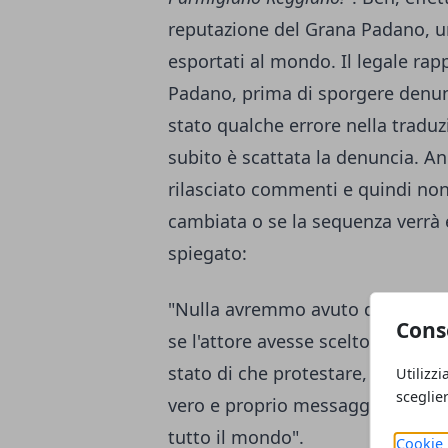
reputazione del Grana Padano, un
esportati al mondo. Il legale ra
Padano, prima di sporgere denun
stato qualche errore nella tradu
subito è scattata la denuncia. A
rilasciato commenti e quindi non
cambiata o se la sequenza verrà e
spiegato:
"Nulla avremmo avuto da dire se 
Cons
se l'attore avesse scelto il
Parmi
stato di che protestare, ma non è
Utilizzi
sceglie
vero e proprio messaggio denigr
tutto il mondo".
Cookie 