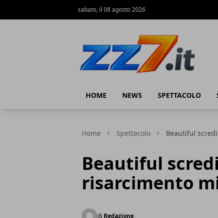
sabato, il 08 agosto 2026
zz7 Curiosità, news ed informazioni
HOME
NEWS
SPETTACOLO
Home
Spettacolo
Beautiful scred
Beautiful scred
risarcimento mi
di
Redazione