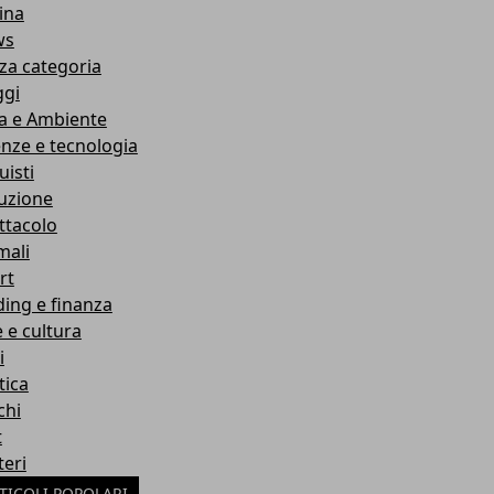
ina
ws
za categoria
ggi
a e Ambiente
enze e tecnologia
uisti
ruzione
ttacolo
mali
rt
ding e finanza
e e cultura
i
tica
chi
t
teri
TICOLI POPOLARI