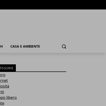
CH
CASA E AMBIENTE
Cerca
TEGORIE
oro
ernet
iosità
nti
po libero
ute