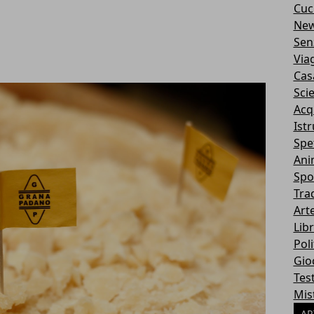
Cuc
Ne
Sen
Via
Cas
Sci
Acq
Ist
Spe
Ani
Spo
Tra
Art
Libr
Poli
Gio
Tes
Mis
AR