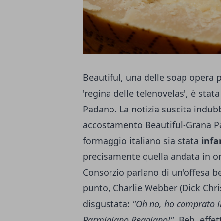
Beautiful, una delle soap opera p
'regina delle telenovelas', è sta
Padano. La notizia suscita indub
accostamento Beautiful-Grana P
formaggio italiano sia stata
infa
precisamente quella andata in ond
Consorzio parlano di un'offesa be
punto, Charlie Webber (Dick Chris
disgustata:
"Oh no, ho comprato i
Parmigiano Reggiano!"
. Beh, effe