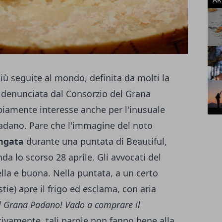
iù seguite al mondo, definita da molti la
ta denunciata dal Consorzio del Grana
biamente interesse anche per l'inusuale
adano. Pare che l'immagine del noto
ngata
durante una puntata di Beautiful,
a lo scorso 28 aprile. Gli avvocati del
lla e buona. Nella puntata, a un certo
tie) apre il frigo ed esclama, con aria
l Grana Padano! Vado a comprare il
ttivamente, tali parole non fanno bene alla