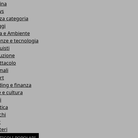
ina
ws
za categoria
ggi
a e Ambiente
enze e tecnologia
uisti
ruzione
ttacolo
mali
rt
ding e finanza
e e cultura
i
tica
chi
t
teri
TICOLI POPOLARI