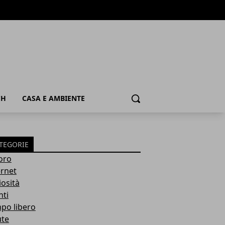
CH
CASA E AMBIENTE
Cerca
TEGORIE
oro
ernet
iosità
nti
po libero
ute