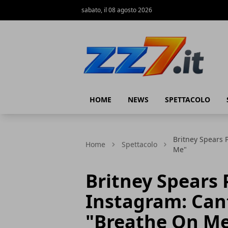
sabato, il 08 agosto 2026
zz7 Curiosità, news ed informazioni
HOME
NEWS
SPETTACOLO
Britney Spears 
Home
Spettacolo
Me"
Britney Spears
Instagram: Cant
"Breathe On M