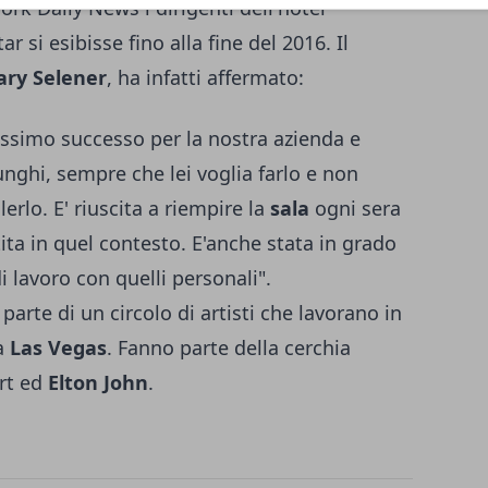
rk Daily News i dirigenti dell'hotel
 si esibisse fino alla fine del 2016. Il
ary Selener
, ha infatti affermato:
issimo successo per la nostra azienda e
nghi, sempre che lei voglia farlo e non
erlo. E' riuscita a riempire la
sala
ogni sera
tita in quel contesto. E'anche stata in grado
i lavoro con quelli personali".
 parte di un circolo di artisti che lavorano in
 a
Las Vegas
. Fanno parte della cerchia
art ed
Elton John
.