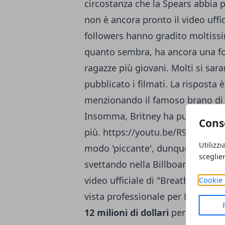
circostanza che la Spears abbia 
non è ancora pronto il video uffi
followers hanno gradito moltissimo
quanto sembra, ha ancora una f
ragazze più giovani. Molti si sa
pubblicato i filmati. La risposta 
menzionando il famoso brano d
Insomma, Britney ha pubblicato i
Cons
più. https://youtu.be/R9mApZ0OZ
Utilizzi
modo 'piccante', dunque, un bra
sceglie
svettando nella Billboard 200. Fi
video ufficiale di "Breathe On M
Cookie 
vista professionale per Britney, v
12 milioni di dollari
per lavorare 