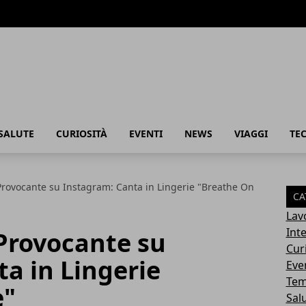
SALUTE
CURIOSITÀ
EVENTI
NEWS
VIAGGI
TE
Provocante su Instagram: Canta in Lingerie "Breathe On
CA
Lav
Int
 Provocante su
Cur
a in Lingerie
Eve
Tem
e"
Sal