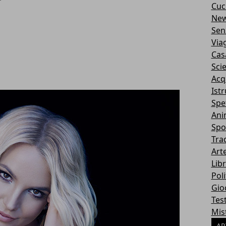
Cuc
Ne
Sen
Via
Cas
Sci
Acq
Ist
Spe
Ani
Spo
Tra
Art
Libr
Poli
Gio
Tes
Mis
AR