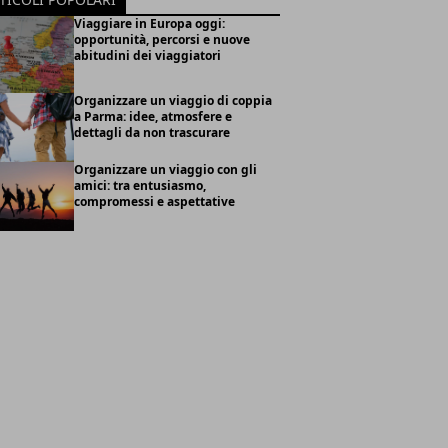
Viaggiare in Europa oggi:
opportunità, percorsi e nuove
abitudini dei viaggiatori
Organizzare un viaggio di coppia
a Parma: idee, atmosfere e
dettagli da non trascurare
Organizzare un viaggio con gli
amici: tra entusiasmo,
compromessi e aspettative