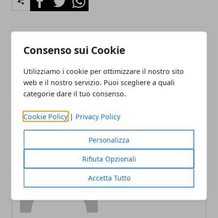
Consenso sui Cookie
Articolo Precedente
Articolo Successivo
Come muoversi a Roma
Le caratteristiche generali
Utilizziamo i cookie per ottimizzare il nostro sito
delle carte di credito: cosa
web e il nostro servizio. Puoi scegliere a quali
sono e come si presentano
categorie dare il tuo consenso.
Cookie Policy
|
Privacy Policy
Personalizza
Rifiuta Opzionali
Redazione
Accetta Tutto