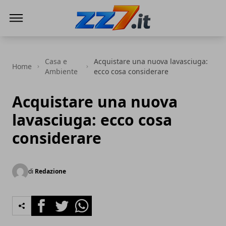
zz7 Curiosità, news ed informazioni
Casa e
Acquistare una nuova lavasciuga:
Home
Ambiente
ecco cosa considerare
Acquistare una nuova
lavasciuga: ecco cosa
considerare
di
Redazione
Facebook
Twitter
Whatsapp