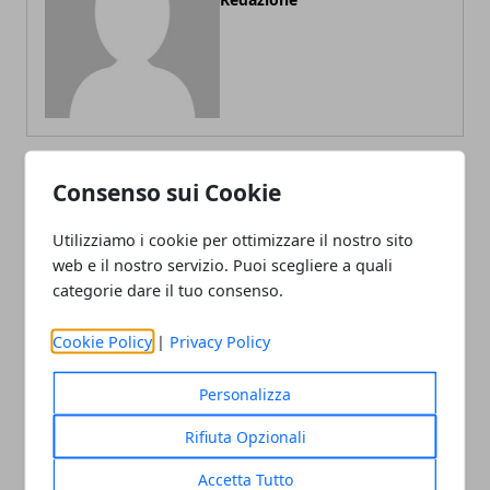
Consenso sui Cookie
ARTICOLI CORRELATI
Utilizziamo i cookie per ottimizzare il nostro sito
web e il nostro servizio. Puoi scegliere a quali
categorie dare il tuo consenso.
Cookie Policy
|
Privacy Policy
Personalizza
Rifiuta Opzionali
Le serie TV più famose da vedere su
Netflix
Accetta Tutto