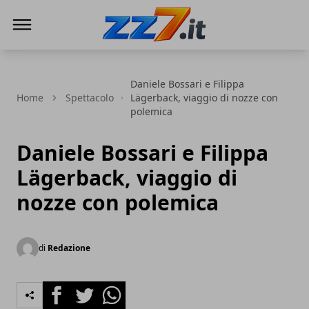
zz7 Curiosità, news ed informazioni
Daniele Bossari e Filippa
Home
Spettacolo
Lägerback, viaggio di nozze con
polemica
Daniele Bossari e Filippa
Lägerback, viaggio di
nozze con polemica
di
Redazione
Facebook
Twitter
Whatsapp