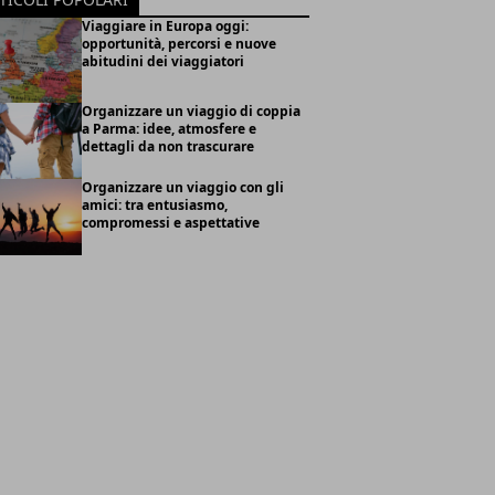
Viaggiare in Europa oggi:
opportunità, percorsi e nuove
abitudini dei viaggiatori
Organizzare un viaggio di coppia
a Parma: idee, atmosfere e
dettagli da non trascurare
Organizzare un viaggio con gli
amici: tra entusiasmo,
compromessi e aspettative