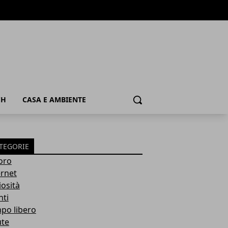
CH
CASA E AMBIENTE
Cerca
TEGORIE
oro
ernet
iosità
nti
po libero
ute