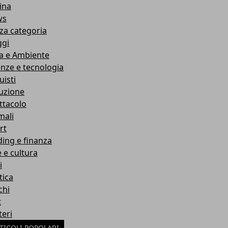
ina
ws
za categoria
ggi
a e Ambiente
enze e tecnologia
uisti
ruzione
ttacolo
mali
rt
ding e finanza
e e cultura
i
tica
chi
t
teri
TICOLI POPOLARI