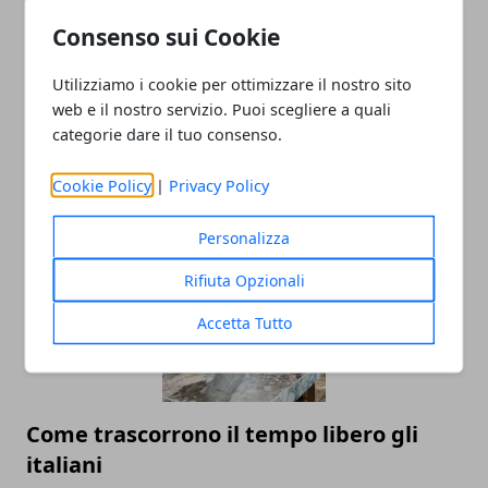
Consenso sui Cookie
Utilizziamo i cookie per ottimizzare il nostro sito
web e il nostro servizio. Puoi scegliere a quali
categorie dare il tuo consenso.
Cookie Policy
|
Privacy Policy
I migliori lavori da fare da casa nel 2025
Personalizza
Rifiuta Opzionali
Accetta Tutto
Come trascorrono il tempo libero gli
italiani