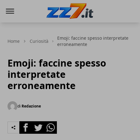
zz7 Curiosità, news ed informazioni
Emoji: faccine spesso interpretate
Home
Curiosità
erroneamente
Emoji: faccine spesso
interpretate
erroneamente
di
Redazione
Facebook
Twitter
Whatsapp