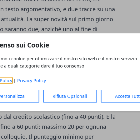
 un testo argomentativo, e due tracce su una
i attualità. La super novità sul primo giorno
o saranno due, anziché uno al fine di
i, generi e forme testuali differenti. Potranno
enso sui Cookie
testi letterari da fine 800 a oggi.
amo i cookie per ottimizzare il nostro sito web e il nostro servizio.
re a quali categorie dare il tuo consenso.
rterà la seconda prova?
simo anno il 20 giugno) farà riferimento a
Policy
|
Privacy Policy
si di studio. Ci saranno delle griglie
ranno date alle commissioni per una
Personalizza
Rifiuta Opzionali
Accetta Tut
 In tal modo, il punteggio finale sarà in
dal credito scolastico (fino a 40 punti). E la
fino a 60 punti: massimo 20 per ognuna
il colloquio. Il punteggio minimo per