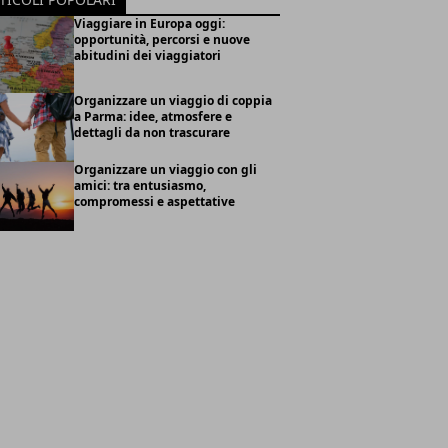
Viaggiare in Europa oggi:
opportunità, percorsi e nuove
abitudini dei viaggiatori
Organizzare un viaggio di coppia
a Parma: idee, atmosfere e
dettagli da non trascurare
Organizzare un viaggio con gli
amici: tra entusiasmo,
compromessi e aspettative