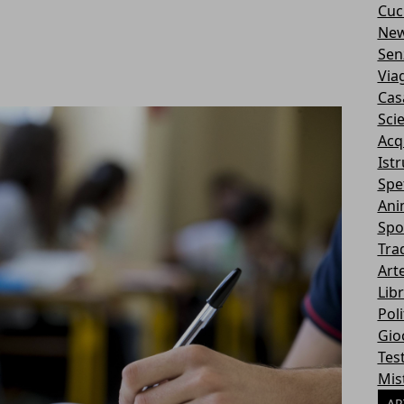
Cuc
Ne
Sen
Via
Cas
Sci
Acq
Ist
Spe
Ani
Spo
Tra
Art
Libr
Poli
Gio
Tes
Mis
AR