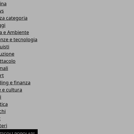
ina
ws
za categoria
ggi
a e Ambiente
enze e tecnologia
uisti
ruzione
ttacolo
mali
rt
ding e finanza
e e cultura
i
tica
chi
t
teri
TICOLI POPOLARI