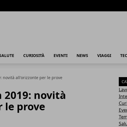
SALUTE
CURIOSITÀ
EVENTI
NEWS
VIAGGI
TE
novità all'orizzonte per le prove
CA
Lav
 2019: novità
Int
r le prove
Cur
Eve
Tem
Sal