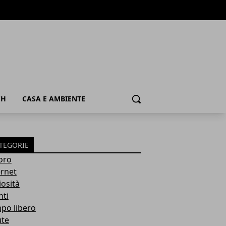
CH
CASA E AMBIENTE
Cerca
TEGORIE
oro
ernet
iosità
nti
po libero
ute