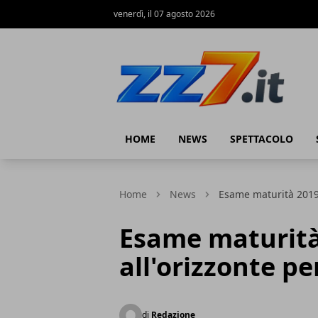
venerdì, il 07 agosto 2026
zz7 Curiosità, news ed informazioni
HOME
NEWS
SPETTACOLO
Home
News
Esame maturità 2019: 
Esame maturità
all'orizzonte pe
di
Redazione