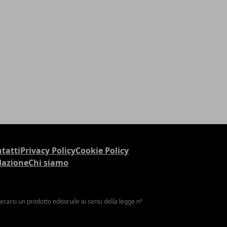
tatti
Privacy Policy
Cookie Policy
dazione
Chi siamo
arsi un prodotto editoriale ai sensi della legge n°