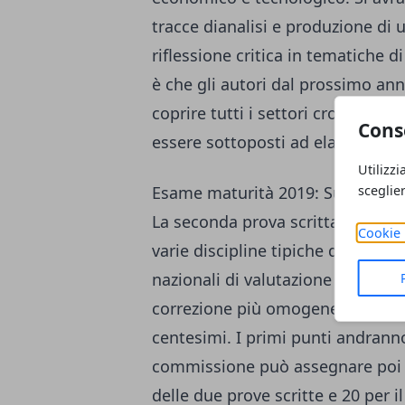
tracce dianalisi e produzione di
riflessione critica in tematiche d
è che gli autori dal prossimo ann
coprire tutti i settori cronologic
Cons
essere sottoposti ad elaborazione 
Utilizzi
sceglie
Esame maturità 2019: Su cosa ve
La seconda prova scritta (il pros
Cookie 
varie discipline tipiche dei percor
nazionali di valutazione che ver
correzione più omogenea ed equa.
centesimi. I primi punti andranno 
commissione può assegnare poi 
delle due prove scritte e 20 per 