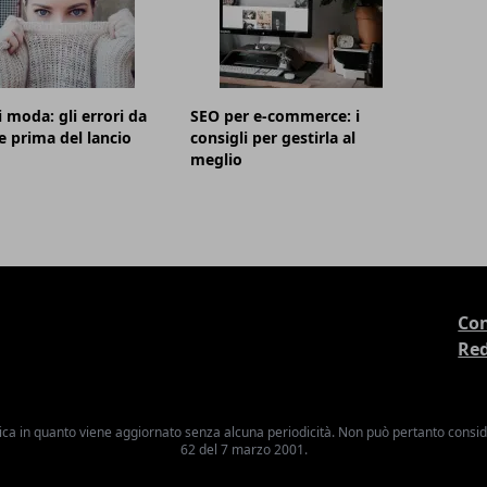
i moda: gli errori da
SEO per e-commerce: i
e prima del lancio
consigli per gestirla al
meglio
Con
Re
ica in quanto viene aggiornato senza alcuna periodicità. Non può pertanto consider
62 del 7 marzo 2001.