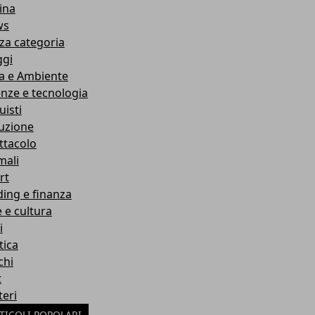
ina
ws
za categoria
ggi
a e Ambiente
enze e tecnologia
uisti
ruzione
ttacolo
mali
rt
ding e finanza
e e cultura
i
tica
chi
t
teri
TICOLI POPOLARI