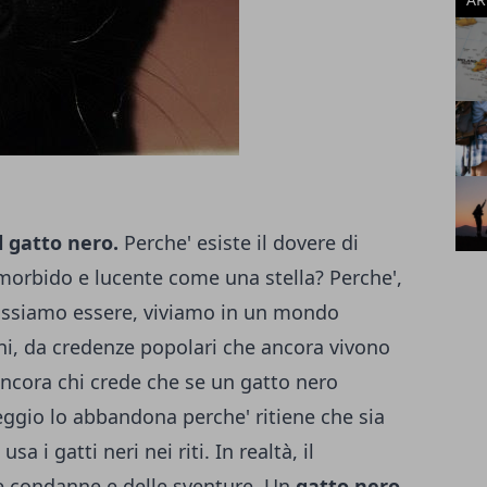
 gatto nero.
Perche' esiste il dovere di
, morbido e lucente come una stella? Perche',
ossiamo essere, viviamo in un mondo
ni, da credenze popolari che ancora vivono
ancora chi crede che se un gatto nero
eggio lo abbandona perche' ritiene che sia
sa i gatti neri nei riti. In realtà, il
lle condanne e delle sventure. Un
gatto nero