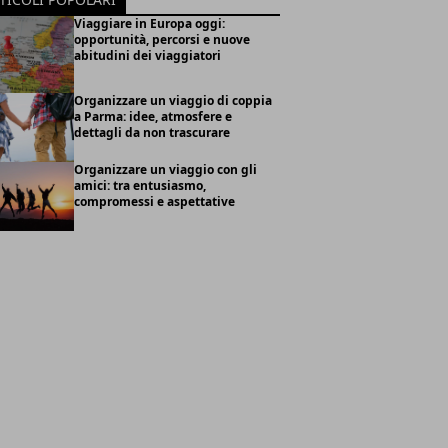
Viaggiare in Europa oggi:
opportunità, percorsi e nuove
abitudini dei viaggiatori
Organizzare un viaggio di coppia
a Parma: idee, atmosfere e
dettagli da non trascurare
Organizzare un viaggio con gli
amici: tra entusiasmo,
compromessi e aspettative