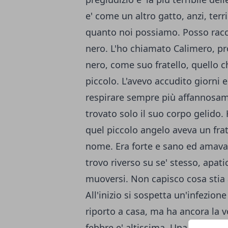
e' come un altro gatto, anzi, terr
quanto noi possiamo. Posso racco
nero. L'ho chiamato Calimero, pr
nero, come suo fratello, quello c
piccolo. L'avevo accudito giorni e 
respirare sempre più affannosam
trovato solo il suo corpo gelido.
quel piccolo angelo aveva un frat
nome. Era forte e sano ed amava 
trovo riverso su se' stesso, apatic
muoversi. Non capisco cosa stia a
All'inizio si sospetta un'infezione
riporto a casa, ma ha ancora la v
febbre e' altissima. Una mattina, 