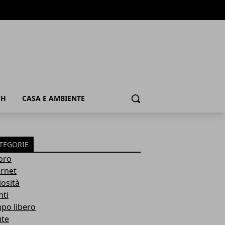
CH
CASA E AMBIENTE
Cerca
TEGORIE
oro
ernet
iosità
nti
po libero
ute