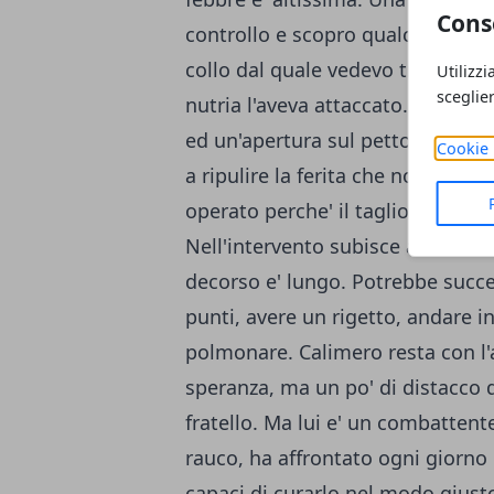
Cons
controllo e scopro qualcosa di ter
collo dal quale vedevo tranquilla
Utilizzi
sceglie
nutria l'aveva attaccato. Aveva un
ed un'apertura sul petto di quattr
Cookie 
a ripulire la ferita che non era s
operato perche' il taglio sul collo 
Nell'intervento subisce anche un a
decorso e' lungo. Potrebbe succed
punti, avere un rigetto, andare 
polmonare. Calimero resta con l'
speranza, ma un po' di distacco 
fratello. Ma lui e' un combattent
rauco, ha affrontato ogni giorno
capaci di curarlo nel modo giusto.