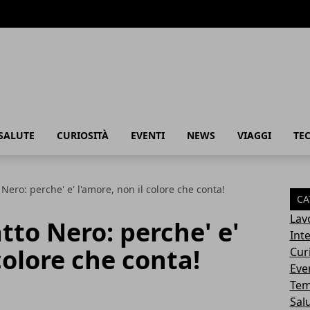
SALUTE
CURIOSITÀ
EVENTI
NEWS
VIAGGI
TE
Nero: perche' e' l'amore, non il colore che conta!
CA
Lav
tto Nero: perche' e'
Int
colore che conta!
Cur
Eve
Tem
Sal