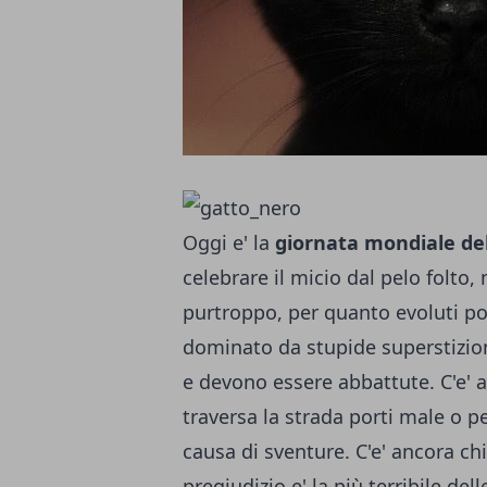
Oggi e' la
giornata mondiale del
celebrare il micio dal pelo folto
purtroppo, per quanto evoluti p
dominato da stupide superstizio
e devono essere abbattute. C'e' 
traversa la strada porti male o p
causa di sventure. C'e' ancora chi u
pregiudizio e' la più terribile de