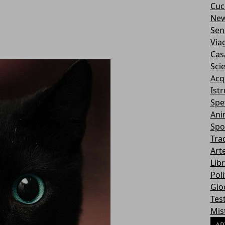
Cuc
Ne
Sen
Via
Cas
Sci
Acq
Ist
Spe
Ani
Spo
Tra
Art
Libr
Poli
Gio
Tes
Mis
AR