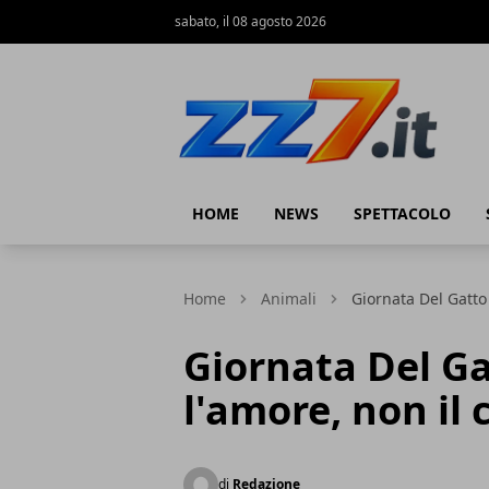
sabato, il 08 agosto 2026
zz7 Curiosità, news ed informazioni
HOME
NEWS
SPETTACOLO
Home
Animali
Giornata Del Gatto 
Giornata Del Ga
l'amore, non il 
di
Redazione