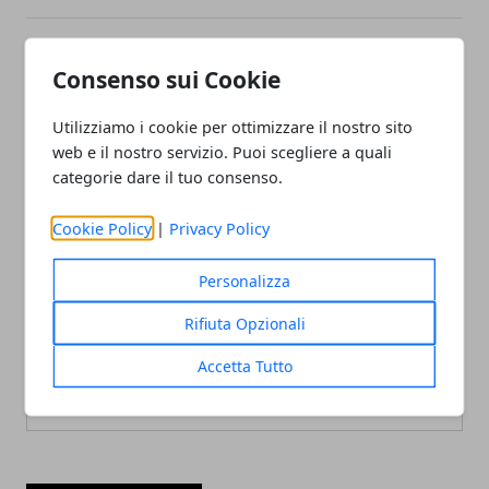
Articolo Precedente
Articolo Successivo
Consenso sui Cookie
I droni per riprese aeree:
Tfr finirà nei fondi
una guida all'acquisto
pensione obbligatori?
Utilizziamo i cookie per ottimizzare il nostro sito
web e il nostro servizio. Puoi scegliere a quali
categorie dare il tuo consenso.
Cookie Policy
|
Privacy Policy
Personalizza
Redazione
Rifiuta Opzionali
Accetta Tutto