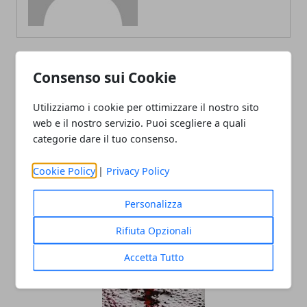
Consenso sui Cookie
ARTICOLI CORRELATI
Utilizziamo i cookie per ottimizzare il nostro sito
web e il nostro servizio. Puoi scegliere a quali
categorie dare il tuo consenso.
Cookie Policy
|
Privacy Policy
Personalizza
I migliori lavori da fare da casa nel 2025
Rifiuta Opzionali
Accetta Tutto