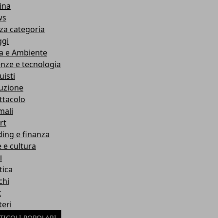
ina
ws
za categoria
ggi
a e Ambiente
enze e tecnologia
uisti
ruzione
ttacolo
mali
rt
ding e finanza
e e cultura
i
tica
chi
t
teri
TICOLI POPOLARI