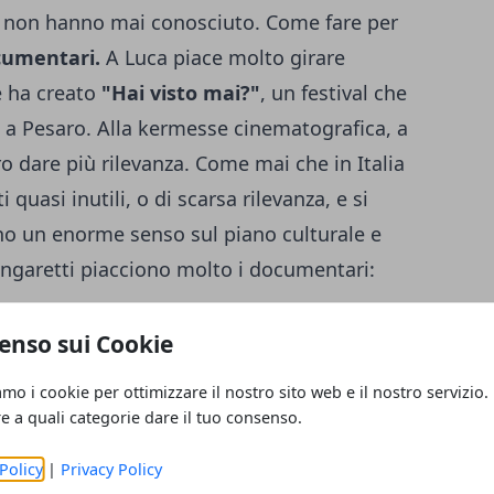
 non hanno mai conosciuto. Come fare per
cumentari.
A Luca piace molto girare
e ha creato
"Hai visto mai?"
, un festival che
i a Pesaro. Alla kermesse cinematografica, a
o dare più rilevanza. Come mai che in Italia
quasi inutili, o di scarsa rilevanza, e si
o un enorme senso sul piano culturale e
Zingaretti piacciono molto i documentari:
documentario è l'unico strumento capace di
enso sui Cookie
do dominato dalla velocità, dove le
amo i cookie per ottimizzare il nostro sito web e il nostro servizio.
né respiro
. E poi molti documentari sono
re a quali categorie dare il tuo consenso.
torie straordinarie che altrimenti non
Policy
|
Privacy Policy
vita. Io credo che i documentari, nonostante il