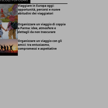
Viaggiare in Europa oggi:
opportunità, percorsi e nuove
abitudini dei viaggiatori
Organizzare un viaggio di coppia
a Parma: idee, atmosfere e
dettagli da non trascurare
Organizzare un viaggio con gli
amici: tra entusiasmo,
compromessi e aspettative