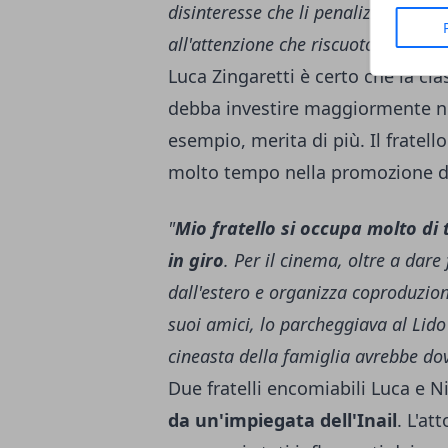
disinteresse che li penalizza, poss
all'attenzione che riscuotono in Fra
Luca Zingaretti è certo che la cla
debba investire maggiormente nell
esempio, merita di più. Il fratel
molto tempo nella promozione de
"
Mio fratello si occupa molto di 
in giro
. Per il cinema, oltre a dare
dall'estero e organizza coproduzion
suoi amici, lo parcheggiava al Lido e
cineasta della famiglia avrebbe dov
Due fratelli encomiabili Luca e Ni
da un'impiegata dell'Inail
. L'at