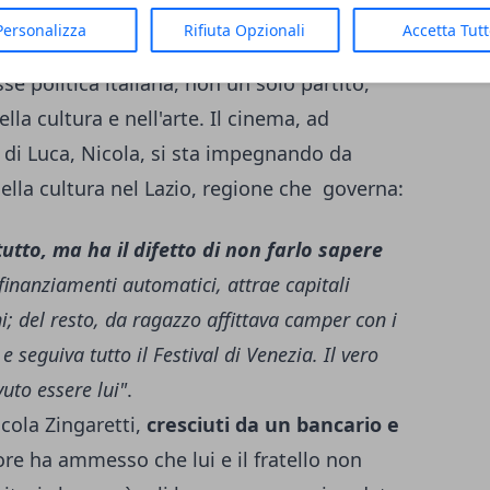
ano avere anche in Italia un grande futuro, pari
Personalizza
Rifiuta Opzionali
Accetta Tut
ncia, in Inghilterra e nel resto d'Europa"
.
sse politica italiana, non un solo partito,
a cultura e nell'arte. Il cinema, ad
lo di Luca, Nicola, si sta impegnando da
lla cultura nel Lazio, regione che governa:
tutto, ma ha il difetto di non farlo sapere
 finanziamenti automatici, attrae capitali
i; del resto, da ragazzo affittava camper con i
 seguiva tutto il Festival di Venezia. Il vero
uto essere lui"
.
cola Zingaretti,
cresciuti da un bancario e
tore ha ammesso che lui e il fratello non