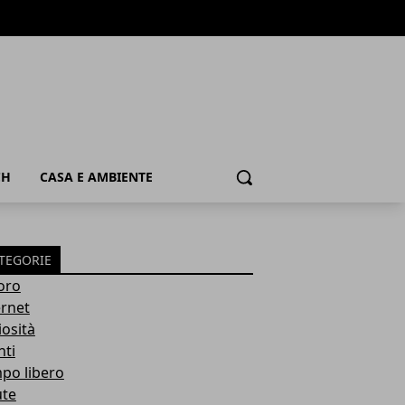
CH
CASA E AMBIENTE
Cerca
TEGORIE
oro
ernet
iosità
nti
po libero
ute