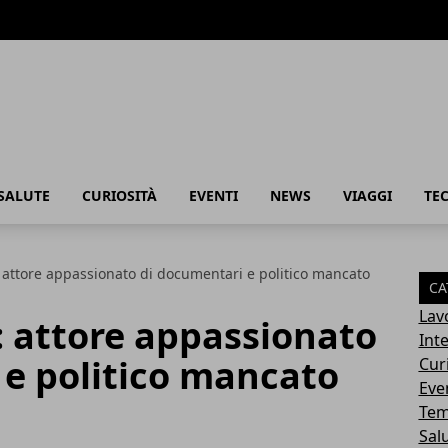
SALUTE
CURIOSITÀ
EVENTI
NEWS
VIAGGI
TE
: attore appassionato di documentari e politico mancato
CA
Lav
: attore appassionato
Int
 e politico mancato
Cur
Eve
Tem
Sal