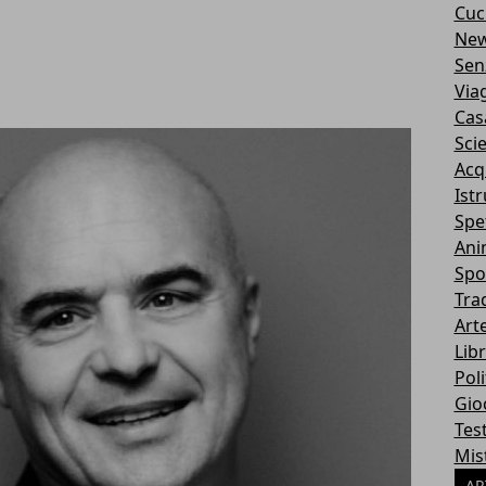
Cuc
Ne
Sen
Via
Cas
Sci
Acq
Ist
Spe
Ani
Spo
Tra
Art
Libr
Poli
Gio
Tes
Mis
AR