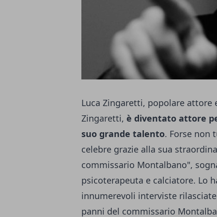
Luca Zingaretti, popolare attore 
Zingaretti
,
è diventato attore p
suo grande talento
. Forse non t
celebre grazie alla sua straordinar
commissario Montalbano", sognav
psicoterapeuta e calciatore. Lo h
innumerevoli interviste rilasciate 
panni del commissario Montalba