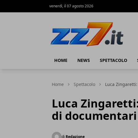
venerdì, il 07 agosto 2026
zz7 Curiosità, news ed informazioni
HOME
NEWS
SPETTACOLO
Home
Spettacolo
Luca Zingaretti
Luca Zingaretti
di documentari
di
Redazione