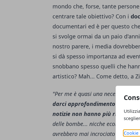
mondo che, forse, tante persone
centrare tale obiettivo? Con i
do
documentari ed è per questo ch
si svolge ormai da un paio d'ann
nostro parere, i media dovrebber
si dà spesso importanza ad eventi 
snobbano spesso quelli che hann
artistico? Mah... Come detto, a 
"Per me è quasi una necessità.
Il 
Cons
darci approfondimento in un mon
Utilizzi
notizie non hanno più riscontro 
sceglie
delle bombe... nicche ecologiche, s
Cookie 
avrebbero mai incrociato la nostra 