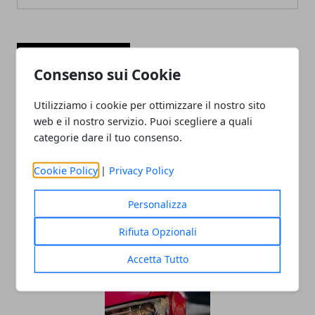
ARTICOLI CORRELATI
Consenso sui Cookie
Utilizziamo i cookie per ottimizzare il nostro sito
web e il nostro servizio. Puoi scegliere a quali
categorie dare il tuo consenso.
Cookie Policy
|
Privacy Policy
Personalizza
Musica e spettacolo: l'arte del booking
cantanti per eventi perfetti
Rifiuta Opzionali
Accetta Tutto