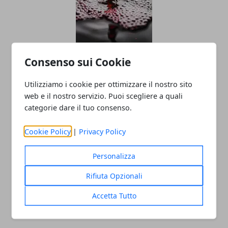
Consenso sui Cookie
Vino Rosso e Longevità: Beneficio o
Rischio Nascosto?
Utilizziamo i cookie per ottimizzare il nostro sito
web e il nostro servizio. Puoi scegliere a quali
categorie dare il tuo consenso.
Cookie Policy
|
Privacy Policy
Personalizza
Rifiuta Opzionali
Torino: i negozi in città hanno un
Accetta Tutto
problema di accessibilità