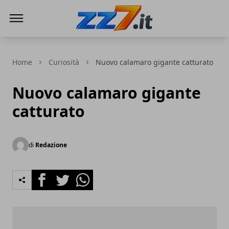
zz7 Curiosità, news ed informazioni
Home
Curiosità
Nuovo calamaro gigante catturato
Nuovo calamaro gigante
catturato
di
Redazione
Facebook
Twitter
Whatsapp