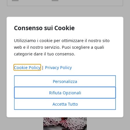
ARTICOLI CORRELATI
Consenso sui Cookie
Utilizziamo i cookie per ottimizzare il nostro sito
web e il nostro servizio. Puoi scegliere a quali
categorie dare il tuo consenso.
Cookie Policy
|
Privacy Policy
Personalizza
I migliori lavori da fare da casa nel 2025
Rifiuta Opzionali
Accetta Tutto