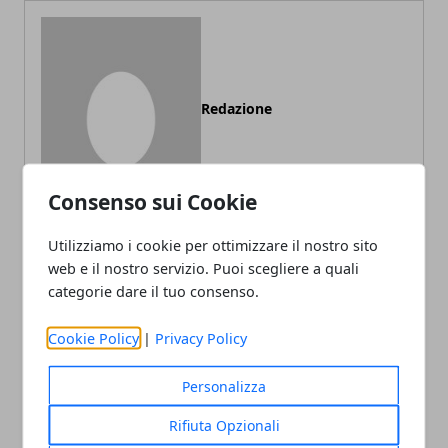
Redazione
Consenso sui Cookie
Utilizziamo i cookie per ottimizzare il nostro sito
web e il nostro servizio. Puoi scegliere a quali
categorie dare il tuo consenso.
ARTICOLI CORRELATI
Cookie Policy
|
Privacy Policy
Personalizza
Rifiuta Opzionali