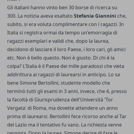
Gli italiani hanno vinto ben 30 borse di ricerca su
300. La notizia aveva esaltato
Stefania Giannini
che,
subito, si era voluta complimentare con i ragazzi. In
Italia si registra ormai da tempo un'emorragia di
ragazzi esemplari e validi che, dopo la laurea,
decidono di lasciare il loro Paese, i loro cari, gli amici
etc. Non è bello questo. Non è giusto. Di chi è la
colpa? L'Italia è il Paese dei mille paradossi che vieta
addirittura ai ragazzi di laurearsi in anticipo. Lo sa
bene Simone Bertollini, studente modello che
terminò tutti gli esami in 3 anni, invece, che 4, presso
la facoltà di Giurisprudenza dell'Università 'Tor
Vergata' di Roma, ma dovette attendere un anno
prima di laurearsi. Bertollini fece ricorso anche al Tar
del Lazio ma il tentativo fu vano. La richiesta venne
respinta. Dopo la laurea, Simone decise di fare le