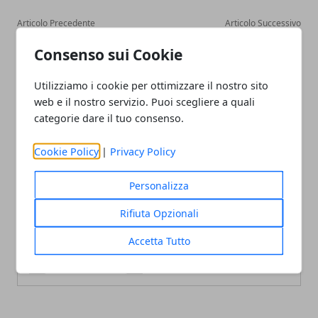
Articolo Precedente
Articolo Successivo
Gwen Stefani Canta senza
Guido Bertolaso Candidato
Consenso sui Cookie
No Doubt: "This Is What
Centrodestra a Sindaco di
The Truth Feels Like"
Roma: Marchini e Storace
Arriverà a Marzo
Pronti a Sfidarlo
Utilizziamo i cookie per ottimizzare il nostro sito
web e il nostro servizio. Puoi scegliere a quali
categorie dare il tuo consenso.
Cookie Policy
|
Privacy Policy
Personalizza
Redazione
Rifiuta Opzionali
Accetta Tutto