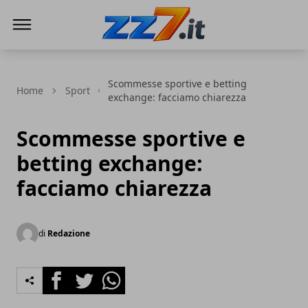
zz7 Curiosità, news ed informazioni
Scommesse sportive e betting
Home
Sport
exchange: facciamo chiarezza
Scommesse sportive e
betting exchange:
facciamo chiarezza
di
Redazione
Facebook
Twitter
Whatsapp