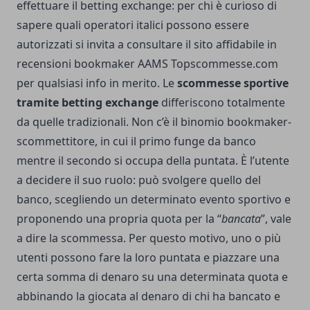
effettuare il betting exchange: per chi è curioso di
sapere quali operatori italici possono essere
autorizzati si invita a
consultare il sito affidabile in
recensioni bookmaker AAMS Topscommesse.com
per qualsiasi info in merito. Le
scommesse sportive
tramite betting exchange
differiscono totalmente
da quelle tradizionali. Non c’è il binomio bookmaker-
scommettitore, in cui il primo funge da banco
mentre il secondo si occupa della puntata. È l’utente
a decidere il suo ruolo: può svolgere quello del
banco, scegliendo un determinato evento sportivo e
proponendo una propria quota per la “
bancata
”, vale
a dire la scommessa. Per questo motivo, uno o più
utenti possono fare la loro puntata e piazzare una
certa somma di denaro su una determinata quota e
abbinando la giocata al denaro di chi ha bancato e