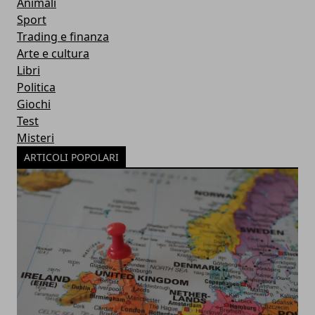
Animali
Sport
Trading e finanza
Arte e cultura
Libri
Politica
Giochi
Test
Misteri
ARTICOLI POPOLARI