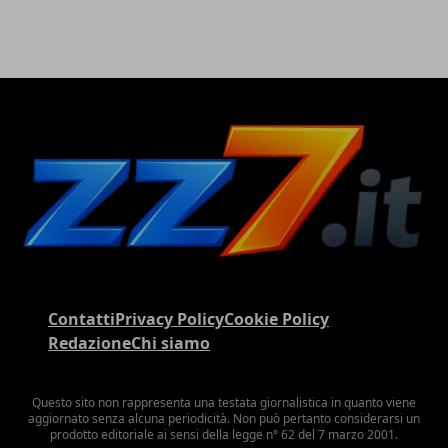
Contatti
Privacy Policy
Cookie Policy
Redazione
Chi siamo
Questo sito non rappresenta una testata giornalistica in quanto viene
aggiornato senza alcuna periodicità. Non può pertanto considerarsi un
prodotto editoriale ai sensi della legge n° 62 del 7 marzo 2001.