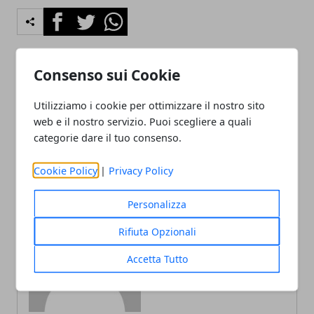
Facebook
Twitter
Whatsapp
Consenso sui Cookie
Articolo Precedente
Articolo Successivo
Utilizziamo i cookie per ottimizzare il nostro sito
Aborti calano in Italia ma
Dormire bene per vivere
web e il nostro servizio. Puoi scegliere a quali
l'Olocausto silente avanza
meglio: i meriti del sonno
categorie dare il tuo consenso.
Cookie Policy
|
Privacy Policy
Personalizza
Rifiuta Opzionali
Redazione
Accetta Tutto