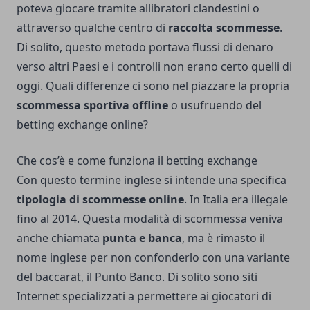
poteva giocare tramite allibratori clandestini o
attraverso qualche centro di
raccolta scommesse
.
Di solito, questo metodo portava flussi di denaro
verso altri Paesi e i controlli non erano certo quelli di
oggi. Quali differenze ci sono nel piazzare la propria
scommessa sportiva offline
o usufruendo del
betting exchange online?
Che cos’è e come funziona il betting exchange
Con questo termine inglese si intende una specifica
tipologia di scommesse online
. In Italia era illegale
fino al 2014. Questa modalità di scommessa veniva
anche chiamata
punta e banca
, ma è rimasto il
nome inglese per non confonderlo con una variante
del baccarat, il Punto Banco. Di solito sono siti
Internet specializzati a permettere ai giocatori di