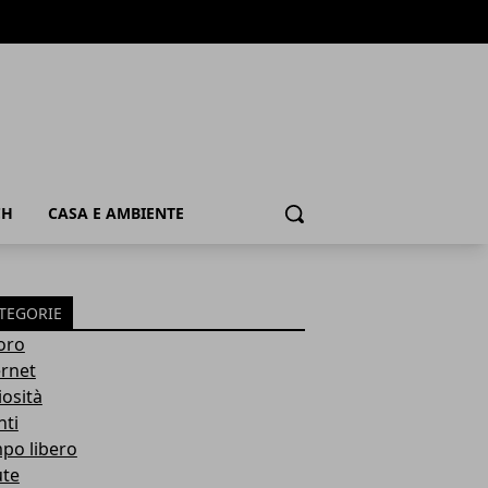
CH
CASA E AMBIENTE
Cerca
TEGORIE
oro
ernet
iosità
nti
po libero
ute