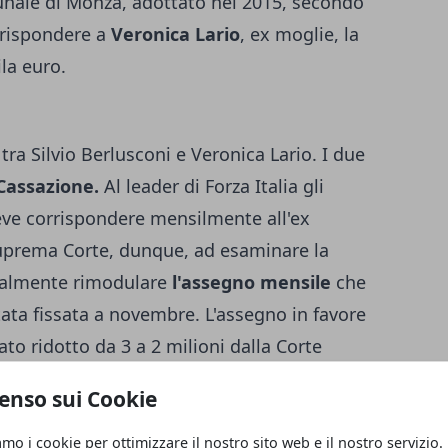
unale di Monza, adottato nel 2015, secondo
orrispondere a
Veronica Lario
, ex moglie, la
la euro.
 tra Silvio Berlusconi e Veronica Lario. I due
Cassazione.
Al leader di Forza Italia gli
eve corrispondere mensilmente all'ex
Suprema Corte, dunque, ad esaminare la
tualmente rimodulare
l'assegno mensile
che
stata fissata a novembre. L'assegno in favore
ato ridotto da 3 a 2 milioni dalla Corte
 dell'anno, dunque, Silvio saprà se dovrà
enso sui Cookie
somma a Veronica Lario, una somma
 vita
che la donna aveva in costanza di
amo i cookie per ottimizzare il nostro sito web e il nostro servizio.