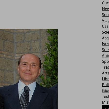
Cuc
Ne
Sen
Via
Cas
Sci
Acq
Ist
Spe
Ani
Spo
Tra
Art
Libr
Poli
Gio
Tes
Mis
AR