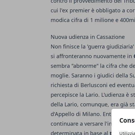
contro il provvedimento del Trib
cui l'ex premier è obbligato a c
modica cifra di 1 milione e 400mi
Nuova udienza in Cassazione
Non finisce la 'guerra giudiziaria'
si affronteranno nuovamente in
sembra "abnorme" la cifra che d
moglie. Saranno i giudici della 
richiesta di Berlusconi ed even
percepisce la Lario. L'udienza è 
della Lario, comunque, era già st
d'Appello di Milano. Entro la fine
Cons
continuare a versare l'ingente 
determinata in base al
tenore di
Utilizzi