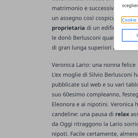
sceglie
matrimonio e successivamente al
un assegno così cospicuo in favo
Cookie 
proprietaria
di un edificio a Mil
le donò Berlusconi quando erano 
di gran lunga superiori alla loro 
Veronica Lario: una nonna felice
L'ex moglie di Silvio Berlusconi
pubblicate sul web e su vari tab
suo 60esimo compleanno, festegg
Eleonora e ai nipotini. Veronica
candeline: una pausa di
relax
ass
da Oggi ritraggono la Lario sorr
nipoti. Facile certamente, almeno