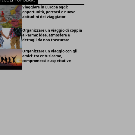
Viaggiare in Europa oggi:
opportunità, percorsi e nuove
abitudini dei viaggiatori
Organizzare un viaggio di coppia
a Parma: idee, atmosfere e
dettagli da non trascurare
Organizzare un viaggio con gli
amici: tra entusiasmo,
compromessi e aspettative