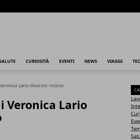
SALUTE
CURIOSITÀ
EVENTI
NEWS
VIAGGI
TE
Veronica Lario divorzio: ricorso
CA
Lav
i Veronica Lario
Int
o
Cur
Eve
Tem
Sal