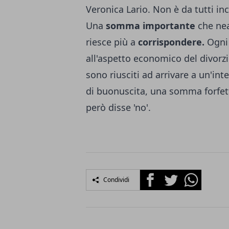
Veronica Lario. Non è da tutti in
Una
somma importante
che nea
riesce più a
corrispondere.
Ogni 
all'aspetto economico del divorzi
sono riusciti ad arrivare a un'in
di buonuscita, una somma forfett
però disse 'no'.
Facebook
Twitter
Whatsapp
Condividi