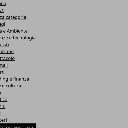
ina
ws
za categoria
ggi
a e Ambiente
enze e tecnologia
uisti
ruzione
ttacolo
mali
rt
ding e finanza
e e cultura
i
tica
chi
t
teri
TICOLI POPOLARI