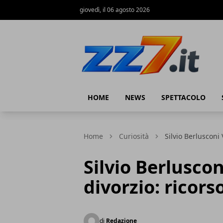
giovedì, il 06 agosto 2026
zz7 Curiosità, news ed informazioni
HOME
NEWS
SPETTACOLO
Home
Curiosità
Silvio Berlusconi 
Silvio Berluscon
divorzio: ricors
di
Redazione