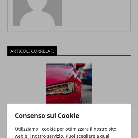
ARTICOLI CORRELATI
Consenso sui Cookie
Economia della condivisione: ripensare
il concetto di proprietà dei veicoli
Utilizziamo i cookie per ottimizzare il nostro sito
web e il nostro servizio. Puoi scegliere a quali