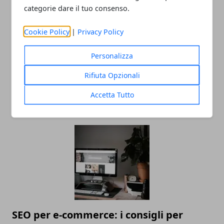
categorie dare il tuo consenso.
Cookie Policy
|
Privacy Policy
Personalizza
Rifiuta Opzionali
Linea di moda: gli errori da non fare
Accetta Tutto
prima del lancio
SEO per e-commerce: i consigli per