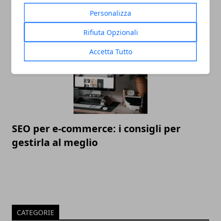
Linea di moda: gli errori da non fare
Personalizza
prima del lancio
Rifiuta Opzionali
Accetta Tutto
SEO per e-commerce: i consigli per
gestirla al meglio
CATEGORIE